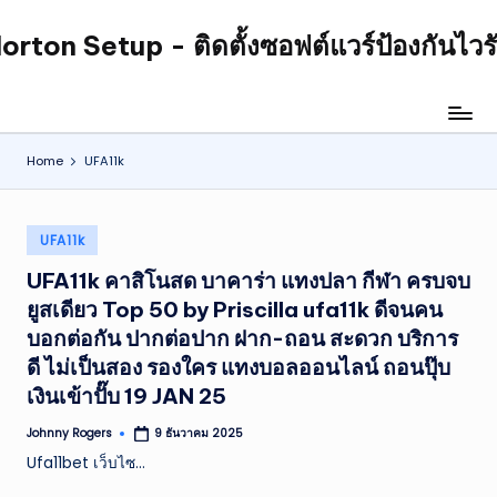
orton Setup - ติดตั้งซอฟต์แวร์ป้องกันไวร
Skip
to
content
Home
UFA11k
Posted
UFA11k
in
UFA11k คาสิโนสด บาคาร่า แทงปลา กีฬา ครบจบ
ยูสเดียว Top 50 by Priscilla ufa11k ดีจนคน
บอกต่อกัน ปากต่อปาก ฝาก-ถอน สะดวก บริการ
ดี ไม่เป็นสอง รองใคร แทงบอลออนไลน์ ถอนปุ๊บ
เงินเข้าปั๊บ 19 JAN 25
Johnny Rogers
9 ธันวาคม 2025
Posted
by
Ufa11bet เว็บไซ…