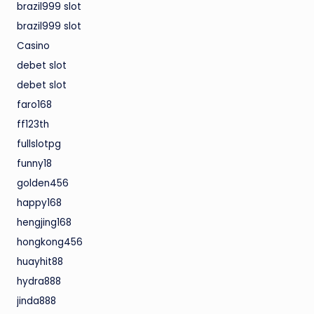
brazil999 slot
brazil999 slot
Casino
debet slot
debet slot
faro168
ff123th
fullslotpg
funny18
golden456
happy168
hengjing168
hongkong456
huayhit88
hydra888
jinda888