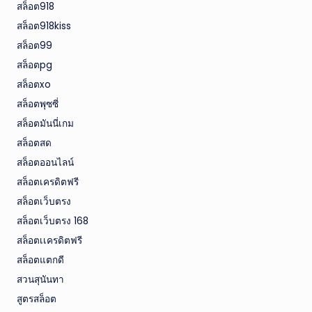
สล็อต918
สล็อต918kiss
สล็อต99
สล็อตpg
สล็อตxo
สล็อตพุซซี่
สล็อตมันนี่เกม
สล็อตสด
สล็อตออนไลน์
สล็อตเครดิตฟรี
สล็อตเว็บตรง
สล็อตเว็บตรง 168
สล็อตเเครดิตฟรี
สล็อตแตกดี
สวนสุนันทา
สูตรสล็อต