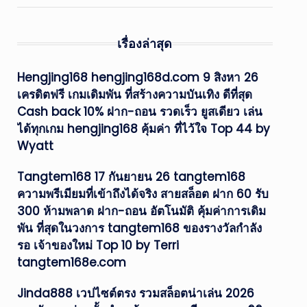
เรื่องล่าสุด
Hengjing168 hengjing168d.com 9 สิงหา 26
เครดิตฟรี เกมเดิมพัน ที่สร้างความบันเทิง ดีที่สุด
Cash back 10% ฝาก-ถอน รวดเร็ว ยูสเดียว เล่น
ได้ทุกเกม hengjing168 คุ้มค่า ที่ไว้ใจ Top 44 by
Wyatt
Tangtem168 17 กันยายน 26 tangtem168
ความพรีเมียมที่เข้าถึงได้จริง สายสล็อต ฝาก 60 รับ
300 ห้ามพลาด ฝาก-ถอน อัตโนมัติ คุ้มค่าการเดิม
พัน ที่สุดในวงการ tangtem168 ของรางวัลกำลัง
รอ เจ้าของใหม่ Top 10 by Terri
tangtem168e.com
Jinda888 เวปไซต์ตรง รวมสล็อตน่าเล่น 2026