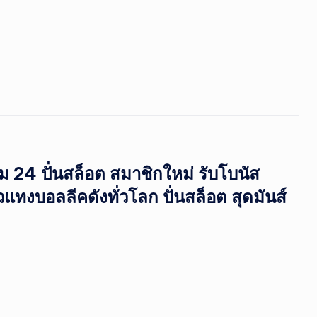
 24 ปั่นสล็อต สมาชิกใหม่ รับโบนัส
วแทงบอลลีคดังทั่วโลก ปั่นสล็อต สุดมันส์