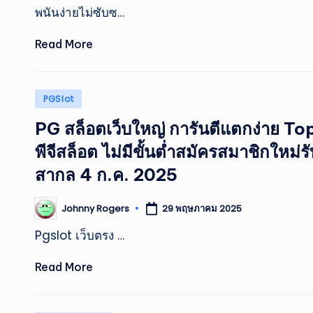
by
พนันง่ายไม่ซับซ…
Read More
Posted
PGSlot
in
PG สล็อตเว็บใหญ่ การันตีแตกง่าย To
พีจีสล็อต ไม่มีขั้นต่ำสมัครสมาชิกใหม
สากล 4 ก.ค. 2025
Johnny Rogers
29 พฤษภาคม 2025
Posted
by
Pgslot เว็บตรง …
Read More