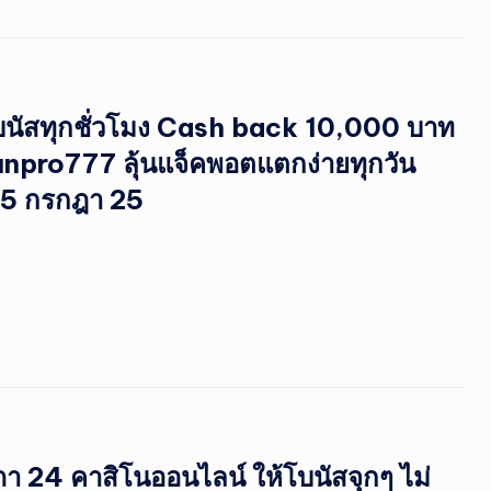
บนัสทุกชั่วโมง Cash back 10,000 บาท
npro777 ลุ้นแจ็คพอตแตกง่ายทุกวัน
5 กรกฎา 25
24 คาสิโนออนไลน์ ให้โบนัสจุกๆ ไม่