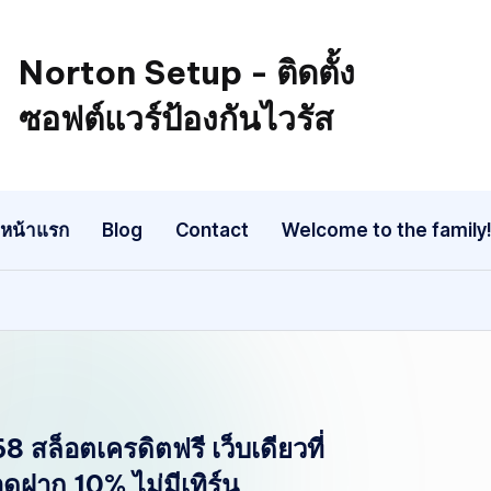
Norton Setup - ติดตั้ง
ซอฟต์แวร์ป้องกันไวรัส
หน้าแรก
Blog
Contact
Welcome to the family!
สล็อตเครดิตฟรี เว็บเดียวที่
ดฝาก 10% ไม่มีเทิร์น