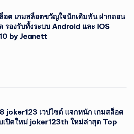
็อต เกมสล็อตขวัญใจนักเดิมพัน ฝากถอน
ี่สุด รองรับทั้งระบบ Android และ IOS
 10 by Jeanett
8 joker123 เวปไซต์ แจกหนัก เกมสล็อต
ว็บเปิดใหม่ joker123th ใหม่ล่าสุด Top