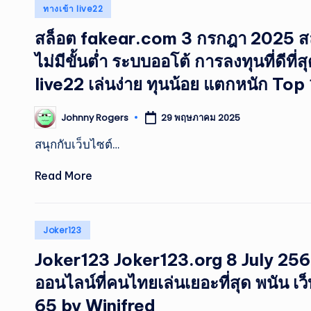
Posted
ทางเข้า live22
in
สล็อต fakear.com 3 กรกฎา 2025 สล
ไม่มีขั้นต่ำ ระบบออโต้ การลงทุนที่ดีท
live22 เล่นง่าย ทุนน้อย แตกหนัก Top
Johnny Rogers
29 พฤษภาคม 2025
Posted
by
สนุกกับเว็บไซต์…
Read More
Posted
Joker123
in
Joker123 Joker123.org 8 July 256
ออนไลน์ที่คนไทยเล่นเยอะที่สุด พนัน เ
65 by Winifred