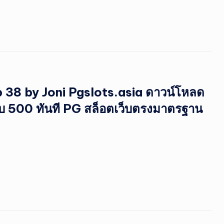
p 38 by Joni Pgslots.asia ดาวน์โหลด
่รับ 500 ทันที PG สล็อตเว็บตรงมาตรฐาน