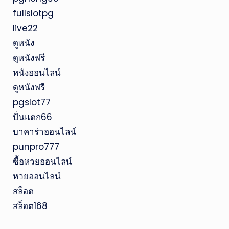
fullslotpg
live22
ดูหนัง
ดูหนังฟรี
หนังออนไลน์
ดูหนังฟรี
pgslot77
ปั่นแตก66
บาคาร่าออนไลน์
punpro777
ซื้อหวยออนไลน์
หวยออนไลน์
สล็อต
สล็อต168