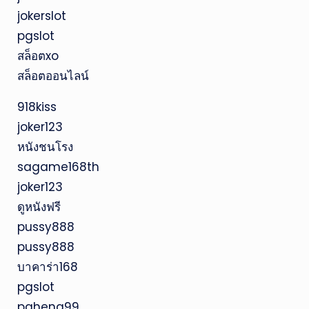
jokerslot
pgslot
สล็อตxo
สล็อตออนไลน์
918kiss
joker123
หนังชนโรง
sagame168th
joker123
ดูหนังฟรี
pussy888
pussy888
บาคาร่า168
pgslot
pgheng99