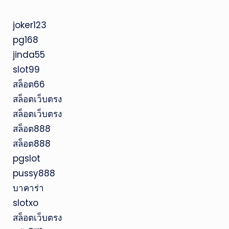
joker123
pg168
jinda55
slot99
สล็อต66
สล็อตเว็บตรง
สล็อตเว็บตรง
สล็อต888
สล็อต888
pgslot
pussy888
บาคาร่า
slotxo
สล็อตเว็บตรง