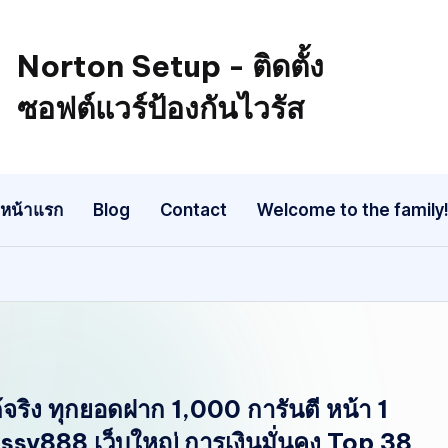
Norton Setup - ติดตั้ง
ซอฟต์แวร์ป้องกันไวรัส
หน้าแรก
Blog
Contact
Welcome to the family!
จริง ทุกยอดฝาก 1,000 การันตี หน้า 1
ssy888 เว็บใหญ่ การเงินมั่นคง Top 38