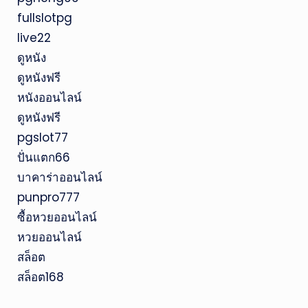
fullslotpg
live22
ดูหนัง
ดูหนังฟรี
หนังออนไลน์
ดูหนังฟรี
pgslot77
ปั่นแตก66
บาคาร่าออนไลน์
punpro777
ซื้อหวยออนไลน์
หวยออนไลน์
สล็อต
สล็อต168