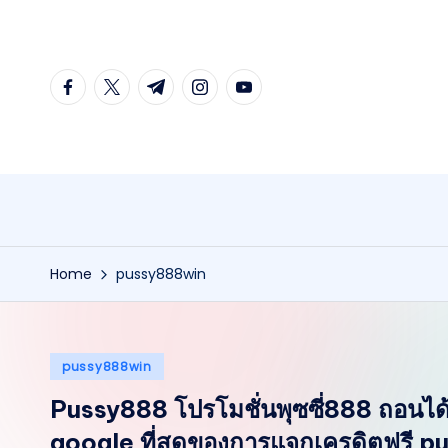
Skip
to
facebook.com
twitter.com
t.me
instagram.com
youtube.com
content
Home
pussy888win
Posted
pussy888win
in
Pussy888 โปรโมชั่นพุซซี่888 ถอนได้
google ที่สุดของการแจกเครดิตฟรี pu