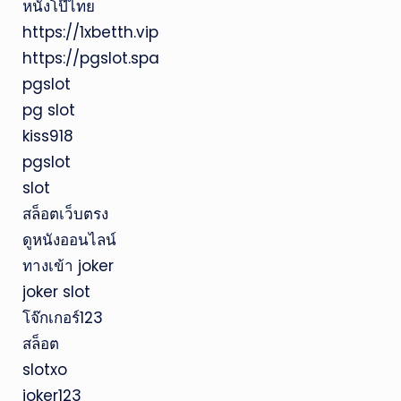
หนังโป๊ไทย
https://1xbetth.vip
https://pgslot.spa
pgslot
pg slot
kiss918
pgslot
slot
สล็อตเว็บตรง
ดูหนังออนไลน์
ทางเข้า joker
joker slot
โจ๊กเกอร์123
สล็อต
slotxo
joker123