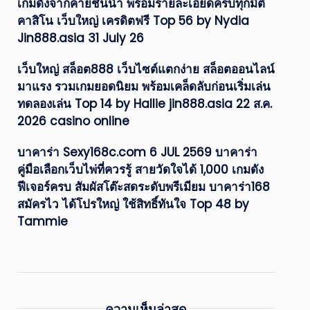
เกมดังจากค่ายชั้นนำ พร้อมรายละเอียดครบทุกมิติ
คาสิโน เว็บใหญ่ เครดิตฟรี Top 56 by Nydia
Jin888.asia 31 July 26
เว็บใหญ่ สล็อต888 เว็บไซต์แตกง่าย สล็อตออนไลน์
มาแรง รวมเกมยอดนิยม พร้อมเคล็ดลับก่อนเริ่มเล่น
ทดลองเล่น Top 14 by Hallie jin888.asia 22 ส.ค.
2026 casino online
บาคาร่า Sexy168c.com 6 JUL 2569 บาคาร่า
คู่มือเลือกเว็บไพ่ที่ควรรู้ สายวัดใจได้ 1,000 เกมดัง
ฟีเจอร์ครบ สัมผัสโต๊ะสดระดับพรีเมียม บาคาร่า168
สมัครไว ได้โปรใหญ่ ใช้สิทธิ์ทันใจ Top 48 by
Tammie
ความเห็นล่าสุด