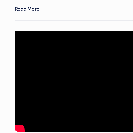
Read More