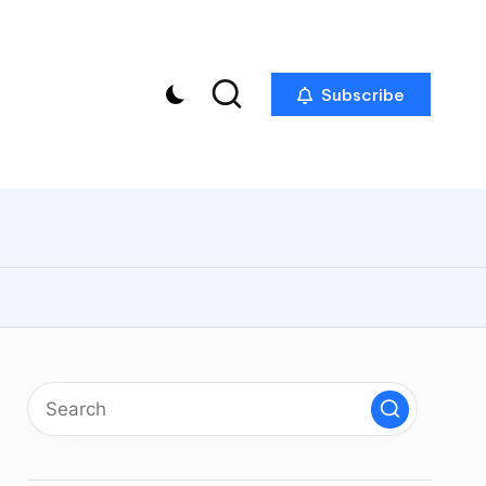
Subscribe