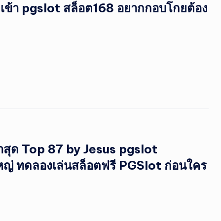
 ทางเข้า pgslot สล็อต168 อยากกอบโกยต้อง
่าสุด Top 87 by Jesus pgslot
ญ่ ทดลองเล่นสล็อตฟรี PGSlot ก่อนใคร