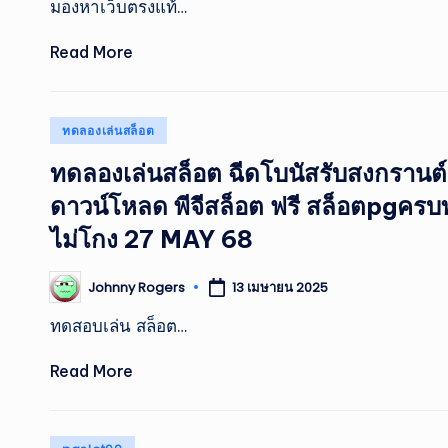
มองหาเว็บตรงแท้…
Read More
Posted
ทดลองเล่นสล็อต
in
ทดลองเล่นสล็อต ฉีดโบนัสรับสงกราน
ดาวน์โหลด พีจีสล็อต ฟรี สล็อตpgครบ
ไม่โกง 27 MAY 68
Johnny Rogers
13 เมษายน 2025
Posted
by
ทดสอบเล่น สล็อต…
Read More
Posted