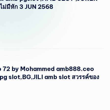
ม่มีหัก 3 JUN 2568
op 72 by Mohammed amb888.ceo
g slot,BG,JILI amb slot สวรรค์ของ