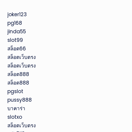
joker123
pg168
jinda55
slot99
สล็อต66
สล็อตเว็บตรง
สล็อตเว็บตรง
สล็อต888
สล็อต888
pgslot
pussy888
บาคาร่า
slotxo
สล็อตเว็บตรง