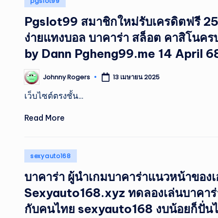
pgslot99
in
Pgslot99 สมาชิกใหม่รับเครดิตฟรี 25
ง่ายแทงบอล บาคาร่า สล็อต คาสิโนค
by Dann Pgheng99.me 14 April 6
Johnny Rogers
13 เมษายน 2025
Posted
by
เว็บไซต์ตรงชั้น…
Read More
Posted
sexyauto168
in
บาคาร่า ผู้นำเกมบาคาร่าแนวหน้าของ
Sexyauto168.xyz ทดลองเล่นบาคาร่าฟร
กับคนไทย sexyauto168 งบน้อยก็ปั่นไ