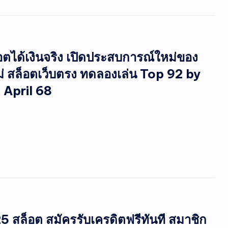
อตได้เงินจริง เปิดประสบการณ์ใหม่ของ
ม่ สล็อตเว็บตรง ทดลองเล่น Top 92 by
 April 68
 สล็อต สมัครรับเครดิตฟรีทันที สมาชิก