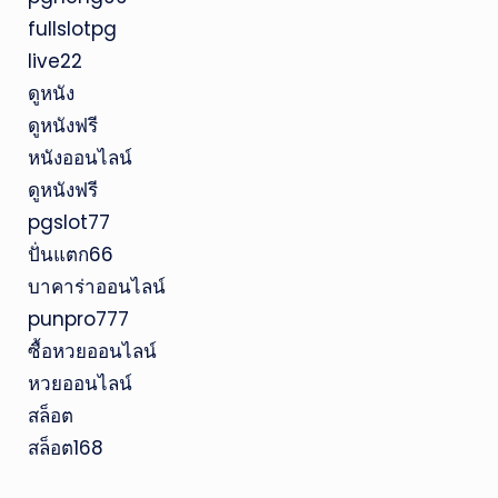
fullslotpg
live22
ดูหนัง
ดูหนังฟรี
หนังออนไลน์
ดูหนังฟรี
pgslot77
ปั่นแตก66
บาคาร่าออนไลน์
punpro777
ซื้อหวยออนไลน์
หวยออนไลน์
สล็อต
สล็อต168