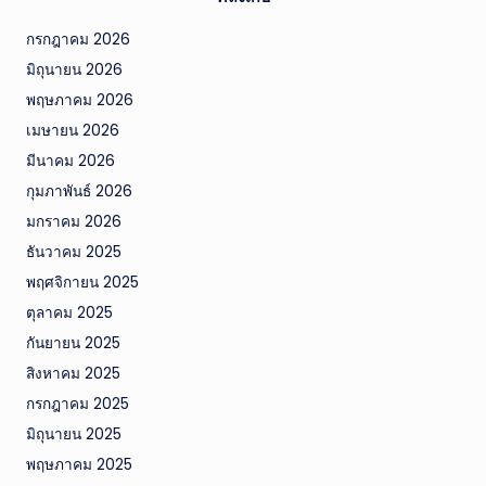
กรกฎาคม 2026
มิถุนายน 2026
พฤษภาคม 2026
เมษายน 2026
มีนาคม 2026
กุมภาพันธ์ 2026
มกราคม 2026
ธันวาคม 2025
พฤศจิกายน 2025
ตุลาคม 2025
กันยายน 2025
สิงหาคม 2025
กรกฎาคม 2025
มิถุนายน 2025
พฤษภาคม 2025