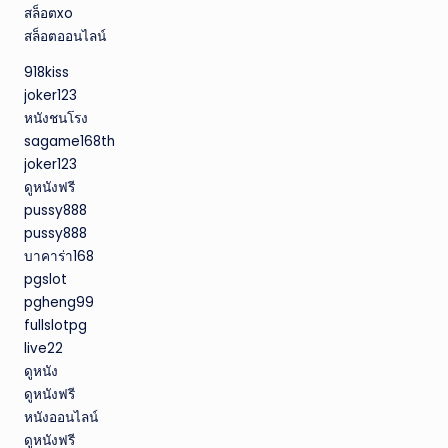
สล็อตxo
สล็อตออนไลน์
918kiss
joker123
หนังชนโรง
sagame168th
joker123
ดูหนังฟรี
pussy888
pussy888
บาคาร่า168
pgslot
pgheng99
fullslotpg
live22
ดูหนัง
ดูหนังฟรี
หนังออนไลน์
ดูหนังฟรี