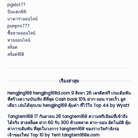
pgslot77
ปั่นแตก66
บาคาร่าออนไลน์
punpro777
ซื้อหวยออนไลน์
หวยออนไลน์
สล็อต
สล็อต168
เรื่องล่าสุด
Hengjing168 hengjing168d.com 9 สิงหา 26 เครดิตฟรี เกมเดิมพัน
ที่สร้างความบันเทิง ดีที่สุด Cash back 10% ฝาก-ถอน รวดเร็ว ยูส
เดียว เล่นได้ทุกเกม hengjing168 คุ้มค่า ที่ไว้ใจ Top 44 by Wyatt
Tangtem168 17 กันยายน 26 tangtem168 ความพรีเมียมที่เข้าถึง
ได้จริง สายสล็อต ฝาก 60 รับ 300 ห้ามพลาด ฝาก-ถอน อัตโนมัติ คุ้ม
ค่าการเดิมพัน ที่สุดในวงการ tangtem168 ของรางวัลกำลังรอ
เจ้าของใหม่ Top 10 by Terri tangtem168e.com