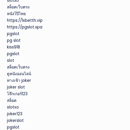
slotxo
สล็อตเว็บตรง
หนังโป๊ไทย
https://1xbetth.vip
https://pgslot.spa
pgslot
pg slot
kiss918
pgslot
slot
สล็อตเว็บตรง
ดูหนังออนไลน์
ทางเข้า joker
joker slot
โจ๊กเกอร์123
สล็อต
slotxo
joker123
jokerslot
pgslot