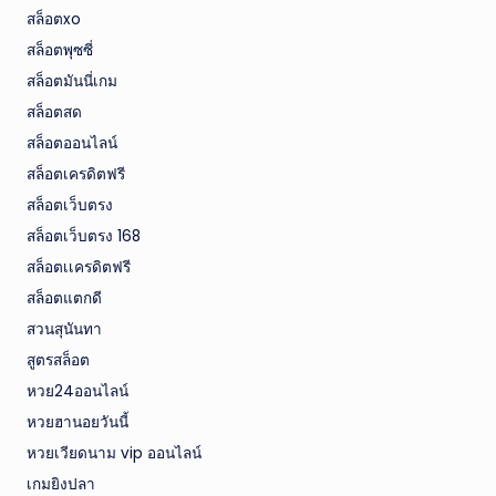
สล็อตxo
สล็อตพุซซี่
สล็อตมันนี่เกม
สล็อตสด
สล็อตออนไลน์
สล็อตเครดิตฟรี
สล็อตเว็บตรง
สล็อตเว็บตรง 168
สล็อตเเครดิตฟรี
สล็อตแตกดี
สวนสุนันทา
สูตรสล็อต
หวย24ออนไลน์
หวยฮานอยวันนี้
หวยเวียดนาม vip ออนไลน์
เกมยิงปลา