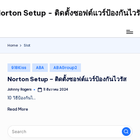
orton Setup - ติดตั้งซอฟต์แวร์ป้องกันไวร
Skip
to
content
Home
Slot
Posted
918Kiss
ABA
ABAGroup2
in
Norton Setup – ติดตั้งซอฟต์แวร์ป้องกันไวรัส
Johnny Rogers
11 ธันวาคม 2024
Posted
by
10 วิธีป้องกันไ…
Read More