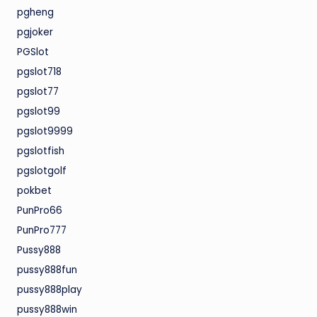
pgheng
pgjoker
PGSlot
pgslot718
pgslot77
pgslot99
pgslot9999
pgslotfish
pgslotgolf
pokbet
PunPro66
PunPro777
Pussy888
pussy888fun
pussy888play
pussy888win