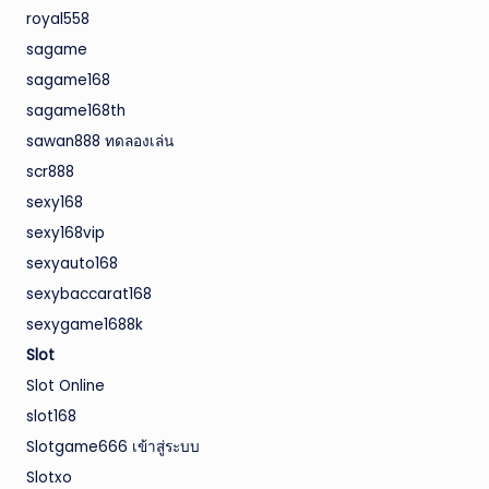
royal558
sagame
sagame168
sagame168th
sawan888 ทดลองเล่น
scr888
sexy168
sexy168vip
sexyauto168
sexybaccarat168
sexygame1688k
Slot
Slot Online
slot168
Slotgame666 เข้าสู่ระบบ
Slotxo