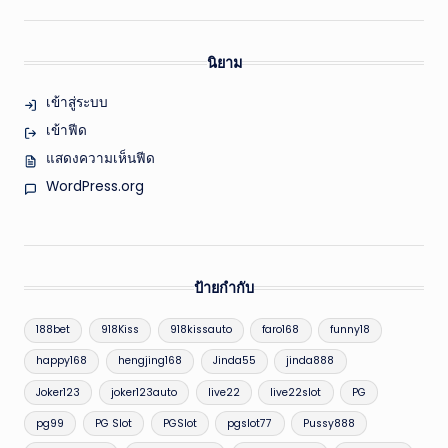
นิยาม
เข้าสู่ระบบ
เข้าฟีด
แสดงความเห็นฟีด
WordPress.org
ป้ายกำกับ
188bet
918Kiss
918kissauto
faro168
funny18
happy168
hengjing168
Jinda55
jinda888
Joker123
joker123auto
live22
live22slot
PG
pg99
PG Slot
PGSlot
pgslot77
Pussy888