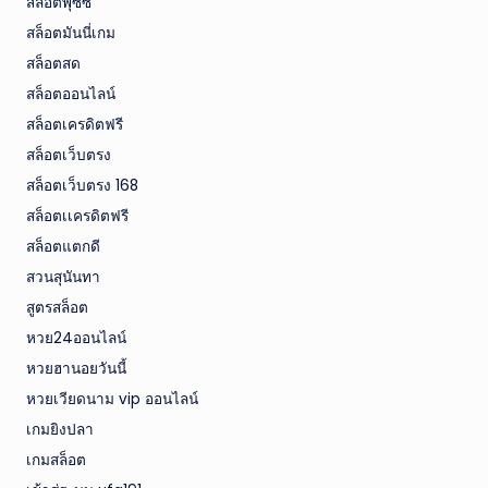
สล็อตพุซซี่
สล็อตมันนี่เกม
สล็อตสด
สล็อตออนไลน์
สล็อตเครดิตฟรี
สล็อตเว็บตรง
สล็อตเว็บตรง 168
สล็อตเเครดิตฟรี
สล็อตแตกดี
สวนสุนันทา
สูตรสล็อต
หวย24ออนไลน์
หวยฮานอยวันนี้
หวยเวียดนาม vip ออนไลน์
เกมยิงปลา
เกมสล็อต