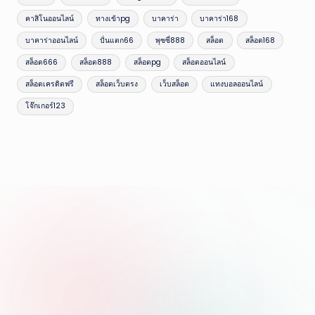
คาสิโนออนไลน์
ทางเข้าpg
บาคาร่า
บาคาร่า168
บาคาร่าออนไลน์
ปั่นแตก66
พุซซี่888
สล็อต
สล็อต168
สล็อต666
สล็อต888
สล็อตpg
สล็อตออนไลน์
สล็อตเครดิตฟรี
สล็อตเว็บตรง
เว็บสล็อต
แทงบอลออนไลน์
โจ๊กเกอร์123