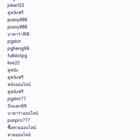
joker123
ดูหนังฟรี
pussy888
pussy888
บาคาร่า168
pgslot
pgheng99
fullslotpg
live22
ดูหนัง
ดูหนังฟรี
หนังออนไลน์
ดูหนังฟรี
pgslot77
ปั่นแตก66
บาคาร่าออนไลน์
punpro777
ซื้อหวยออนไลน์
หวยออนไลน์