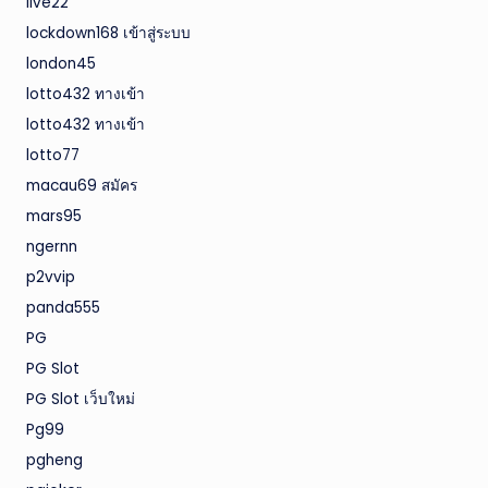
live22
lockdown168 เข้าสู่ระบบ
london45
lotto432 ทางเข้า
lotto432 ทางเข้า
lotto77
macau69 สมัคร
mars95
ngernn
p2vvip
panda555
PG
PG Slot
PG Slot เว็บใหม่
Pg99
pgheng