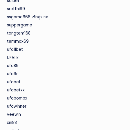
soibet
sretthi99
ssgame666 เข้าสู่ระบบ
suppergame
tangtem168
temmax69
ufa11bet
UFA11k
ufa89
ufa9r
ufabet
ufabetxx
ufabombx
ufawinner
veewin
xin88