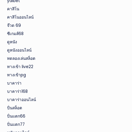
yaibet
คาสิโน
คาสิโนออนไลน์
จ๊วด 69
ซีเกมส์68
ดูหนัง
ดูหนังออนไลน์
ทดลองเล่นสล็อต
ทางเข้า live22
ทางเข้าpg
บาคาร่า
บาคาร่า168
บาคาร่าออนไลน์
ปั่นสล็อต
ปั่นแตก66
ปั่นแตก77