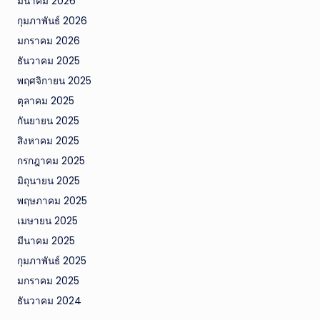
มีนาคม 2026
กุมภาพันธ์ 2026
มกราคม 2026
ธันวาคม 2025
พฤศจิกายน 2025
ตุลาคม 2025
กันยายน 2025
สิงหาคม 2025
กรกฎาคม 2025
มิถุนายน 2025
พฤษภาคม 2025
เมษายน 2025
มีนาคม 2025
กุมภาพันธ์ 2025
มกราคม 2025
ธันวาคม 2024