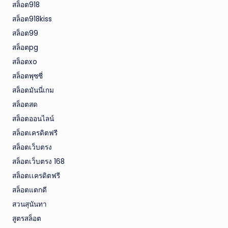
สล็อต918
สล็อต918kiss
สล็อต99
สล็อตpg
สล็อตxo
สล็อตพุซซี่
สล็อตมันนี่เกม
สล็อตสด
สล็อตออนไลน์
สล็อตเครดิตฟรี
สล็อตเว็บตรง
สล็อตเว็บตรง 168
สล็อตเเครดิตฟรี
สล็อตแตกดี
สวนสุนันทา
สูตรสล็อต