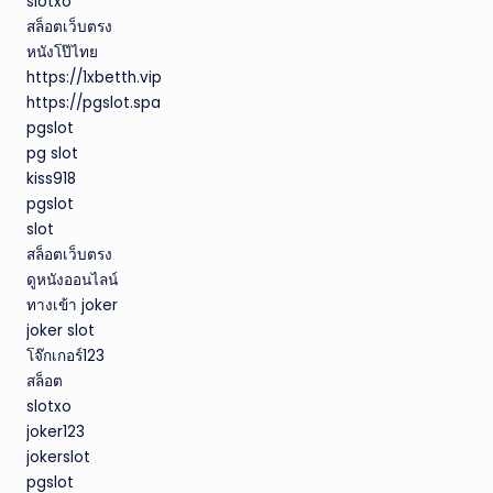
slotxo
สล็อตเว็บตรง
หนังโป๊ไทย
https://1xbetth.vip
https://pgslot.spa
pgslot
pg slot
kiss918
pgslot
slot
สล็อตเว็บตรง
ดูหนังออนไลน์
ทางเข้า joker
joker slot
โจ๊กเกอร์123
สล็อต
slotxo
joker123
jokerslot
pgslot