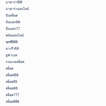
บาคาร่า168
บาคาร่าออนไลน์
ปั่นสล็อต
ปั่นแตก66
ปั่นแตก77
พนันออนไลน์
พุซซี่888
มาเก๊า69
ยูฟ่าเบท
รวมเกมสล็อต
สล็อต
สล็อต168
สล็อต55
สล็อต66
สล็อต777
สล็อต888