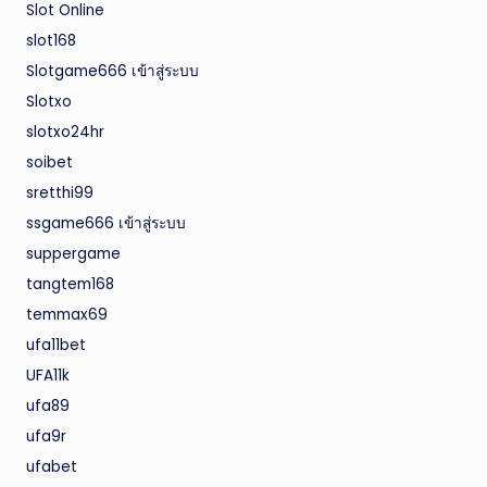
Slot Online
slot168
Slotgame666 เข้าสู่ระบบ
Slotxo
slotxo24hr
soibet
sretthi99
ssgame666 เข้าสู่ระบบ
suppergame
tangtem168
temmax69
ufa11bet
UFA11k
ufa89
ufa9r
ufabet