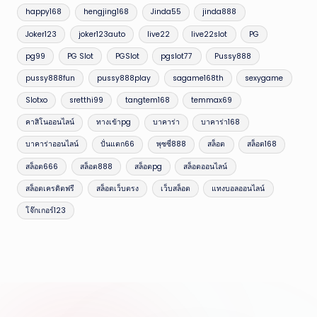
happy168
hengjing168
Jinda55
jinda888
Joker123
joker123auto
live22
live22slot
PG
pg99
PG Slot
PGSlot
pgslot77
Pussy888
pussy888fun
pussy888play
sagame168th
sexygame
Slotxo
sretthi99
tangtem168
temmax69
คาสิโนออนไลน์
ทางเข้าpg
บาคาร่า
บาคาร่า168
บาคาร่าออนไลน์
ปั่นแตก66
พุซซี่888
สล็อต
สล็อต168
สล็อต666
สล็อต888
สล็อตpg
สล็อตออนไลน์
สล็อตเครดิตฟรี
สล็อตเว็บตรง
เว็บสล็อต
แทงบอลออนไลน์
โจ๊กเกอร์123