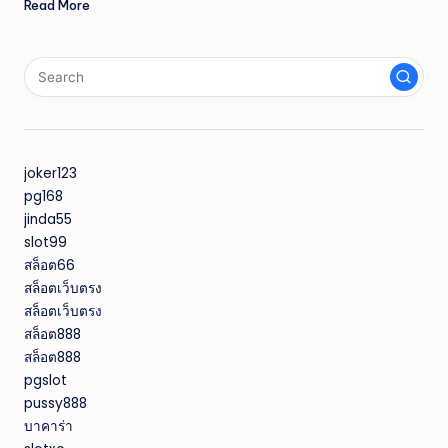
Read More
joker123
pg168
jinda55
slot99
สล็อต66
สล็อตเว็บตรง
สล็อตเว็บตรง
สล็อต888
สล็อต888
pgslot
pussy888
บาคาร่า