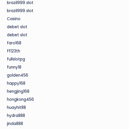
brazil999 slot
brazil999 slot
Casino
debet slot
debet slot
faro168
ff123th
fullslotpg
funny18
golden456
happy168
hengjing168
hongkong456
huayhit88
hydra888
jinda888