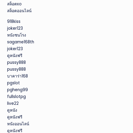
สล็อตxo
สล็อตออนไลน์
918kiss
joker123
หนังชนโรง
sagame168th
joker123
ดูหนังฟรี
pussy888
pussy888
บาคาร่า168
pgslot
pgheng99
fullslotpg
live22
ดูหนัง
ดูหนังฟรี
หนังออนไลน์
ดูหนังฟรี