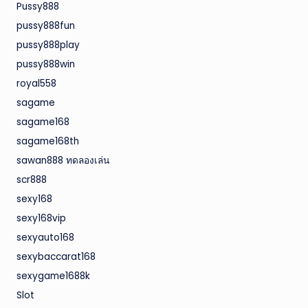
Pussy888
pussy888fun
pussy888play
pussy888win
royal558
sagame
sagame168
sagame168th
sawan888 ทดลองเล่น
scr888
sexy168
sexy168vip
sexyauto168
sexybaccarat168
sexygame1688k
Slot