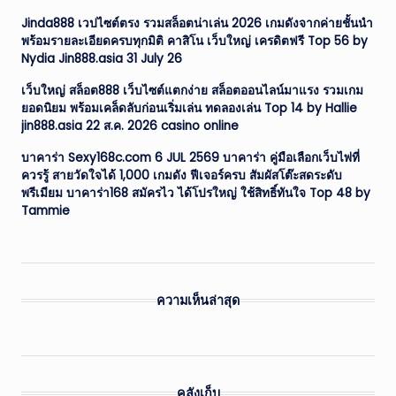
Jinda888 เวปไซต์ตรง รวมสล็อตน่าเล่น 2026 เกมดังจากค่ายชั้นนำ
พร้อมรายละเอียดครบทุกมิติ คาสิโน เว็บใหญ่ เครดิตฟรี Top 56 by
Nydia Jin888.asia 31 July 26
เว็บใหญ่ สล็อต888 เว็บไซต์แตกง่าย สล็อตออนไลน์มาแรง รวมเกม
ยอดนิยม พร้อมเคล็ดลับก่อนเริ่มเล่น ทดลองเล่น Top 14 by Hallie
jin888.asia 22 ส.ค. 2026 casino online
บาคาร่า Sexy168c.com 6 JUL 2569 บาคาร่า คู่มือเลือกเว็บไพ่ที่
ควรรู้ สายวัดใจได้ 1,000 เกมดัง ฟีเจอร์ครบ สัมผัสโต๊ะสดระดับ
พรีเมียม บาคาร่า168 สมัครไว ได้โปรใหญ่ ใช้สิทธิ์ทันใจ Top 48 by
Tammie
ความเห็นล่าสุด
คลังเก็บ