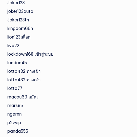
Joker123
joker123auto
Joker123th
kingdom66n
lion123สล็อต
live22
lockdown168 เข้าสู่ระบบ
london45
lotto432 ทางเข้า
lotto432 ทางเข้า
lotto77
macau69 สมัคร
mars95
ngernn
p2vvip
panda555