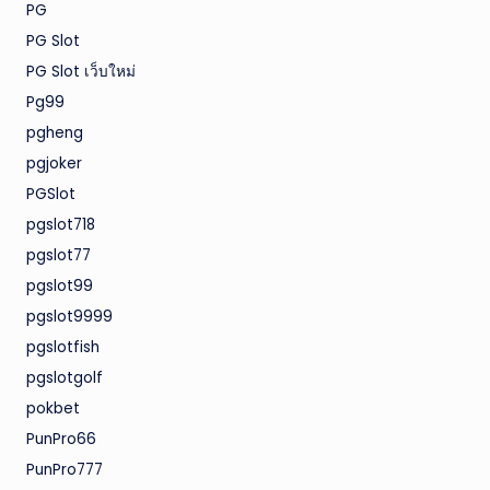
PG
PG Slot
PG Slot เว็บใหม่
Pg99
pgheng
pgjoker
PGSlot
pgslot718
pgslot77
pgslot99
pgslot9999
pgslotfish
pgslotgolf
pokbet
PunPro66
PunPro777