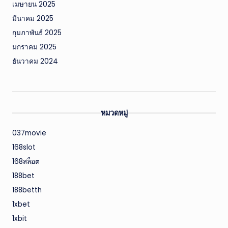
เมษายน 2025
มีนาคม 2025
กุมภาพันธ์ 2025
มกราคม 2025
ธันวาคม 2024
หมวดหมู่
037movie
168slot
168สล็อต
188bet
188betth
1xbet
1xbit