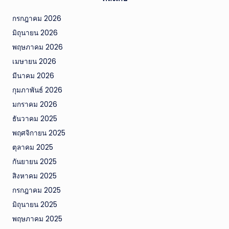
กรกฎาคม 2026
มิถุนายน 2026
พฤษภาคม 2026
เมษายน 2026
มีนาคม 2026
กุมภาพันธ์ 2026
มกราคม 2026
ธันวาคม 2025
พฤศจิกายน 2025
ตุลาคม 2025
กันยายน 2025
สิงหาคม 2025
กรกฎาคม 2025
มิถุนายน 2025
พฤษภาคม 2025