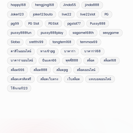
happy168
hengjing168
Jinda55
jinda888
Joker123
joker123auto
live22
live22slot
PG
pg99
PG Slot
PGSlot
pgslot77
Pussy888
pussy888fun
pussy888play
sagame168th
sexygame
Slotxo
sretthi99
tangtem168
temmax69
คาสิโนออนไลน์
ทางเข้าpg
บาคาร่า
บาคาร่า168
บาคาร่าออนไลน์
ปั่นแตก66
พุซซี่888
สล็อต
สล็อต168
สล็อต666
สล็อต888
สล็อตpg
สล็อตออนไลน์
สล็อตเครดิตฟรี
สล็อตเว็บตรง
เว็บสล็อต
แทงบอลออนไลน์
โจ๊กเกอร์123