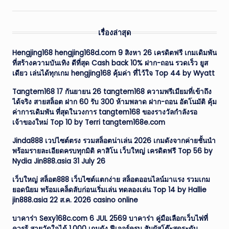
เรื่องล่าสุด
Hengjing168 hengjing168d.com 9 สิงหา 26 เครดิตฟรี เกมเดิมพัน
ที่สร้างความบันเทิง ดีที่สุด Cash back 10% ฝาก-ถอน รวดเร็ว ยูส
เดียว เล่นได้ทุกเกม hengjing168 คุ้มค่า ที่ไว้ใจ Top 44 by Wyatt
Tangtem168 17 กันยายน 26 tangtem168 ความพรีเมียมที่เข้าถึง
ได้จริง สายสล็อต ฝาก 60 รับ 300 ห้ามพลาด ฝาก-ถอน อัตโนมัติ คุ้ม
ค่าการเดิมพัน ที่สุดในวงการ tangtem168 ของรางวัลกำลังรอ
เจ้าของใหม่ Top 10 by Terri tangtem168e.com
Jinda888 เวปไซต์ตรง รวมสล็อตน่าเล่น 2026 เกมดังจากค่ายชั้นนำ
พร้อมรายละเอียดครบทุกมิติ คาสิโน เว็บใหญ่ เครดิตฟรี Top 56 by
Nydia Jin888.asia 31 July 26
เว็บใหญ่ สล็อต888 เว็บไซต์แตกง่าย สล็อตออนไลน์มาแรง รวมเกม
ยอดนิยม พร้อมเคล็ดลับก่อนเริ่มเล่น ทดลองเล่น Top 14 by Hallie
jin888.asia 22 ส.ค. 2026 casino online
บาคาร่า Sexy168c.com 6 JUL 2569 บาคาร่า คู่มือเลือกเว็บไพ่ที่
ควรรู้ สายวัดใจได้ 1,000 เกมดัง ฟีเจอร์ครบ สัมผัสโต๊ะสดระดับ