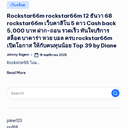
Posted
เว็บสล็อต
in
Rockstar66m rockstar66m 12 ธันวา 68
rockstar66m เว็บคาสิโน 5 ดาว Cash back
5,000 บาท ฝาก-ถอน รวดเร็ว ทันใจบริการ
สล็อต บาคาร่า หวย บอล ครบ rockstar66m
เปิดโอกาส ให้กับคนทุนน้อย Top 39 by Diane
Johnny Rogers
18 พฤศจิกายน 2025
Posted
by
Rockstar66 ไม่ผ…
Read More
joker123
pg168