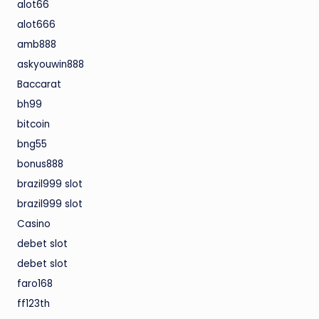
alot66
alot666
amb888
askyouwin888
Baccarat
bh99
bitcoin
bng55
bonus888
brazil999 slot
brazil999 slot
Casino
debet slot
debet slot
faro168
ff123th