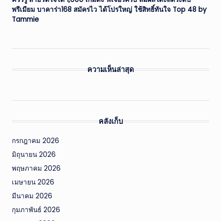
พรีเมียม บาคาร่า168 สมัครไว ได้โปรใหญ่ ใช้สิทธิ์ทันใจ Top 48 by
Tammie
ความเห็นล่าสุด
คลังเก็บ
กรกฎาคม 2026
มิถุนายน 2026
พฤษภาคม 2026
เมษายน 2026
มีนาคม 2026
กุมภาพันธ์ 2026