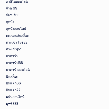
คาสิโนออนไลน์
จ๊วด 69
ซีเกมส์68
ดูหนัง
ดูหนังออนไลน์
ทดลองเล่นสล็อต
ทางเข้า live22
ทางเข้าpg
บาคาร่า
บาคาร่า168
บาคาร่าออนไลน์
ปั่นสล็อต
ปั่นแตก66
ปั่นแตก77
พนันออนไลน์
พุซซี่888