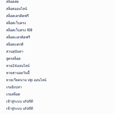
สล็อตสด
สล็อตออนไลน์
สล็อตเครดิตฟรี
สล็อตเว็บตรง
สล็อตเว็บตรง 168
สล็อตเเครดิตฟรี
สล็อตแตกดี
สวนสุนันทา
สูตรสล็อต
หวย24ออนไลน์
หวยฮานอยวันนี้
หวยเวียดนาม vip ออนไลน์
เกมยิงปลา
เกมสล็อต
เข้าสู่ระบบ ufa191
เข้าสู่ระบบ ufa191