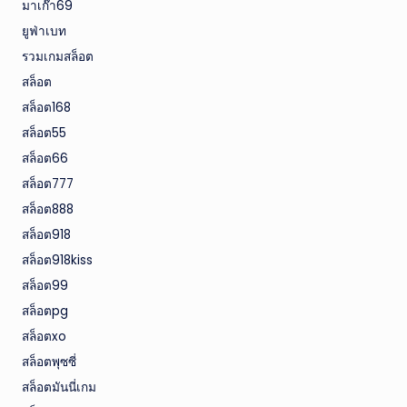
มาเก๊า69
ยูฟ่าเบท
รวมเกมสล็อต
สล็อต
สล็อต168
สล็อต55
สล็อต66
สล็อต777
สล็อต888
สล็อต918
สล็อต918kiss
สล็อต99
สล็อตpg
สล็อตxo
สล็อตพุซซี่
สล็อตมันนี่เกม