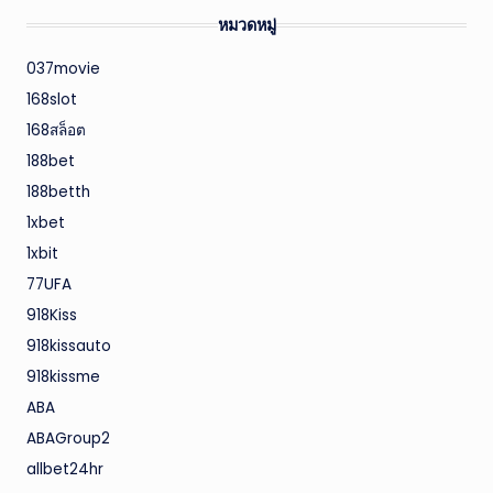
หมวดหมู่
037movie
168slot
168สล็อต
188bet
188betth
1xbet
1xbit
77UFA
918Kiss
918kissauto
918kissme
ABA
ABAGroup2
allbet24hr