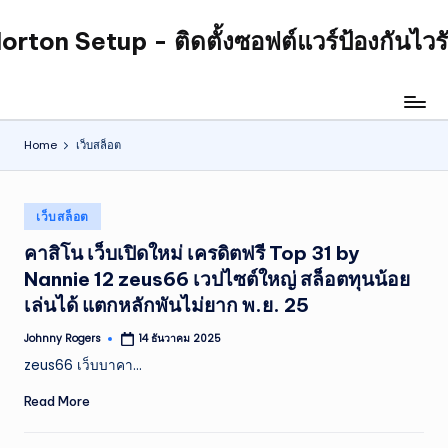
orton Setup - ติดตั้งซอฟต์แวร์ป้องกันไวร
Skip
to
content
Home
เว็บสล็อต
Posted
เว็บสล็อต
in
คาสิโน เว็บเปิดใหม่ เครดิตฟรี Top 31 by
Nannie 12 zeus66 เวปไซต์ใหญ่ สล็อตทุนน้อย
เล่นได้ แตกหลักพันไม่ยาก พ.ย. 25
Johnny Rogers
14 ธันวาคม 2025
Posted
by
zeus66 เว็บบาคา…
Read More