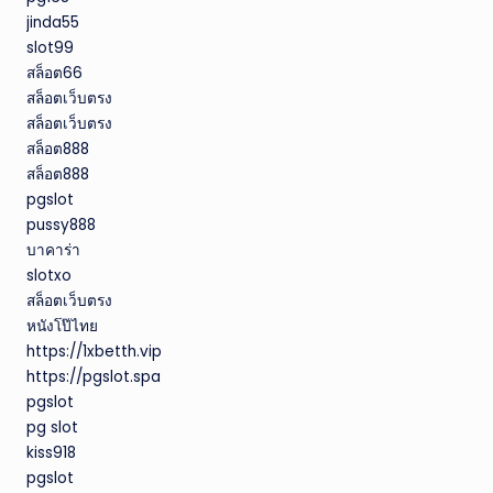
jinda55
slot99
สล็อต66
สล็อตเว็บตรง
สล็อตเว็บตรง
สล็อต888
สล็อต888
pgslot
pussy888
บาคาร่า
slotxo
สล็อตเว็บตรง
หนังโป๊ไทย
https://1xbetth.vip
https://pgslot.spa
pgslot
pg slot
kiss918
pgslot