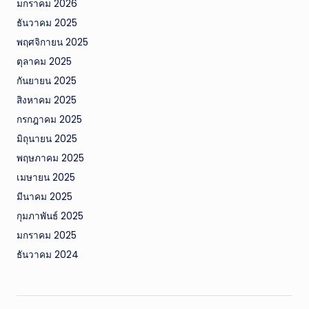
มกราคม 2026
ธันวาคม 2025
พฤศจิกายน 2025
ตุลาคม 2025
กันยายน 2025
สิงหาคม 2025
กรกฎาคม 2025
มิถุนายน 2025
พฤษภาคม 2025
เมษายน 2025
มีนาคม 2025
กุมภาพันธ์ 2025
มกราคม 2025
ธันวาคม 2024