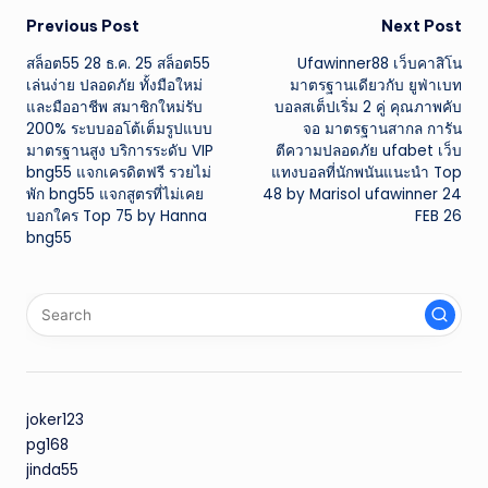
Post
Previous Post
Next Post
สล็อต55 28 ธ.ค. 25 สล็อต55
Ufawinner88 เว็บคาสิโน
navigation
เล่นง่าย ปลอดภัย ทั้งมือใหม่
มาตรฐานเดียวกับ ยูฟ่าเบท
และมืออาชีพ สมาชิกใหม่รับ
บอลสเต็ปเริ่ม 2 คู่ คุณภาพคับ
200% ระบบออโต้เต็มรูปแบบ
จอ มาตรฐานสากล การัน
มาตรฐานสูง บริการระดับ VIP
ตีความปลอดภัย ufabet เว็บ
bng55 แจกเครดิตฟรี รวยไม่
แทงบอลที่นักพนันแนะนำ Top
พัก bng55 แจกสูตรที่ไม่เคย
48 by Marisol ufawinner 24
บอกใคร Top 75 by Hanna
FEB 26
bng55
joker123
pg168
jinda55