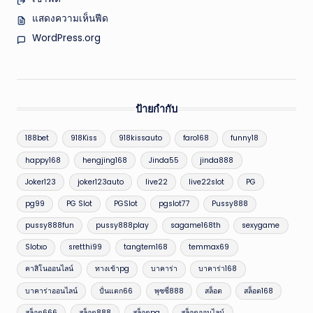
แสดงความเห็นฟีด
WordPress.org
ป้ายกำกับ
188bet
918Kiss
918kissauto
faro168
funny18
happy168
hengjing168
Jinda55
jinda888
Joker123
joker123auto
live22
live22slot
PG
pg99
PG Slot
PGSlot
pgslot77
Pussy888
pussy888fun
pussy888play
sagame168th
sexygame
Slotxo
sretthi99
tangtem168
temmax69
คาสิโนออนไลน์
ทางเข้าpg
บาคาร่า
บาคาร่า168
บาคาร่าออนไลน์
ปั่นแตก66
พุซซี่888
สล็อต
สล็อต168
สล็อต666
สล็อต888
สล็อตpg
สล็อตออนไลน์