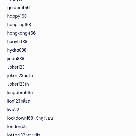
golden456
happy168
hengjing168
hongkong456
huayhit88
hydra888
jinda888
Joker123
joker123auto
Joker123th
kingdom66n
lion123สล็อต
live22
lockdown168 เข้าสู่ระบบ
london45
lotto432 ทางเข้า