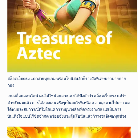
สล็อตเว็บตรง แตกง่ายทุกเกม พร้อมโบนัสแล้วก็รางวัลพิเศษมากมายก่าย
กอง
เกมสล็อตออนไลน์ คนไม่ใช่น้อยอาจเคยได้ฟังคำว่า สล็อตเว็บตรง แต่ว่า
สำหรับผมแล้ว การได้ลองเล่นจริงๆเป็นอะไรที่เหนือความมุ่งมาดไปมาก ผม
ได้พบประสบการณ์ที่ไม่ใช่แค่การหมุนวงล้อเพื่อหวังรางวัล แต่เป็นการ
บันเทิงใจแบบไร้ขีดจำกัด พร้อมจังหวะลุ้นโบนัสแล้วก็รางวัลพิเศษทุกช่วง