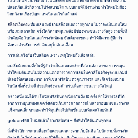
ไปโดยทันที เว็บไซต์ที่ตรงนั้นแตกต่างกันอย่างเห็นได้ชัด อีกทั้งเรื่องความ
ปลอดภัยแล้วก็ความโปร่งสบายใส ระบบเกมที่ใช้งานง่าย ทำให้ผมไม่ต้อง
วิตกกังวลเรื่องปัญหาเทคนิคอะไรก็แล้วแต่
สล็อตเว็บตรง
ที่ผมเล่นยังมี เกมสล็อตแตกง่ายทุกเกม ไม่ว่าจะเป็นเกมใหม่
หรือเกมคลาสสิก ครั้งใดก็ตามหมุนวงล้อมีช่องทางชนะรางวัลสูง รวมทั้งที่
สำคัญคือ โบนัสและก็รางวัลพิเศษ จัดเต็มทุกขณะ ทำให้มีความรู้สึกว่า
จังหวะสำหรับการทำเงินอยู่ใกล้แค่เอื้อม
การเล่นจริงกับ เว็บสล็อต เพราะเหตุใดผมถึงเลือกเล่น
ผมเริ่มด้วยเกมที่เป็นที่รู้จักว่าเป็นเกมแตกง่ายที่สุด แต่ละตาของการหมุน
ทำให้ผมตื่นเต้นไม่มีความแตกต่างจากการเล่นในคาสิโนจริงๆระบบเกมมี
ฟีเจอร์พิเศษเยอะมาก อาทิเช่น ฟรีสปิน ตัวคูณรางวัล และก็เครื่องหมาย
โบนัส ซึ่งทั้งปวงนี้ช่วยเพิ่มจังหวะสำหรับเพื่อการชนะรางวัลใหญ่
คราวหนึ่ง ผมได้รับ โบนัสฟรีสปินต่อเนื่องกันถึง 10 ครั้ง ทำให้รางวัลที่ได้
จากการหมุนเพียงแค่ครั้งเดียวเกินการคาดการณ์ หลายรอบผมชนะรางวัล
แจ็คพอตเล็กๆตลอด ทำให้ทุนที่ลงไปเพิ่มขึ้นแบบเห็นผลโดยทันที
golden456 โบนัสแล้วก็รางวัลพิเศษ – สิ่งที่ทำให้ตื่นเต้นทุกหน
สิ่งที่ทำให้การเล่นสล็อตเว็บตรงแตกต่างจากเว็บอื่นคือ โบนัสรวมทั้งรางวัล
พิเศษ ที่เว็บไซต์ตรงมักจะมีให้ทั้งสมาชิกใหม่และสมาชิกเก่า ผมเคยได้รับ