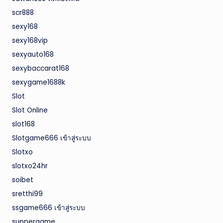
scr888
sexy168
sexy168vip
sexyauto168
sexybaccarat168
sexygame1688k
Slot
Slot Online
slot168
Slotgame666 เข้าสู่ระบบ
Slotxo
slotxo24hr
soibet
sretthi99
ssgame666 เข้าสู่ระบบ
suppergame