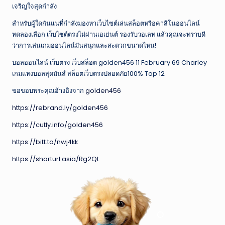
เจริญใจสุดกำลัง
สำหรับผู้ใดกันแน่ที่กำลังมองหาเว็บไซต์เล่นสล็อตหรือคาสิโนออนไลน์
ทดลองเลือก เว็บไซต์ตรงไม่ผ่านเอเย่นต์ รองรับวอเลท แล้วคุณจะทราบดี
ว่าการเล่นเกมออนไลน์มันสนุกและสะดวกขนาดไหน!
บอลออนไลน์ เว็บตรง เว็บสล็อต golden456 11 February 69 Charley
เกมแทงบอลสุดมันส์ สล็อตเว็บตรงปลอดภัย100% Top 12
ขอขอบพระคุณอ้างอิงจาก
golden456
https://rebrand.ly/golden456
https://cutly.info/golden456
https://bitt.to/nwj4kk
https://shorturl.asia/Rg2Qt