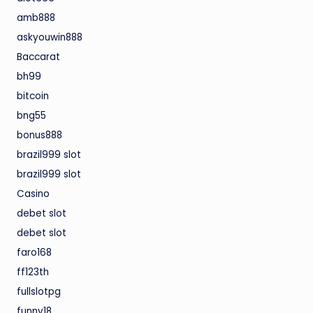
amb888
askyouwin888
Baccarat
bh99
bitcoin
bng55
bonus888
brazil999 slot
brazil999 slot
Casino
debet slot
debet slot
faro168
ff123th
fullslotpg
funny18