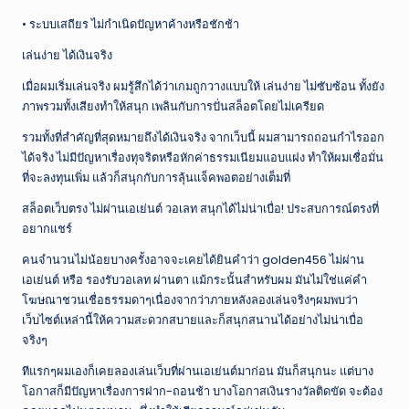
• ระบบเสถียร ไม่กำเนิดปัญหาค้างหรือชักช้า
เล่นง่าย ได้เงินจริง
เมื่อผมเริ่มเล่นจริง ผมรู้สึกได้ว่าเกมถูกวางแบบให้ เล่นง่าย ไม่ซับซ้อน ทั้งยัง
ภาพรวมทั้งเสียงทำให้สนุก เพลินกับการปั่นสล็อตโดยไม่เครียด
รวมทั้งที่สำคัญที่สุดหมายถึงได้เงินจริง จากเว็บนี้ ผมสามารถถอนกำไรออก
ได้จริง ไม่มีปัญหาเรื่องทุจริตหรือหักค่าธรรมเนียมแอบแฝง ทำให้ผมเชื่อมั่น
ที่จะลงทุนเพิ่ม แล้วก็สนุกกับการลุ้นแจ็คพอตอย่างเต็มที่
สล็อตเว็บตรง ไม่ผ่านเอเย่นต์ วอเลท สนุกได้ไม่น่าเบื่อ! ประสบการณ์ตรงที่
อยากแชร์
คนจำนวนไม่น้อยบางครั้งอาจจะเคยได้ยินคำว่า golden456 ไม่ผ่าน
เอเย่นต์ หรือ รองรับวอเลท ผ่านตา แม้กระนั้นสำหรับผม มันไม่ใช่แค่คำ
โฆษณาชวนเชื่อธรรมดาๆเนื่องจากว่าภายหลังลองเล่นจริงๆผมพบว่า
เว็บไซต์เหล่านี้ให้ความสะดวกสบายและก็สนุกสนานได้อย่างไม่น่าเบื่อ
จริงๆ
ทีแรกๆผมเองก็เคยลองเล่นเว็บที่ผ่านเอเย่นต์มาก่อน มันก็สนุกนะ แต่บาง
โอกาสก็มีปัญหาเรื่องการฝาก-ถอนช้า บางโอกาสเงินรางวัลติดขัด จะต้อง