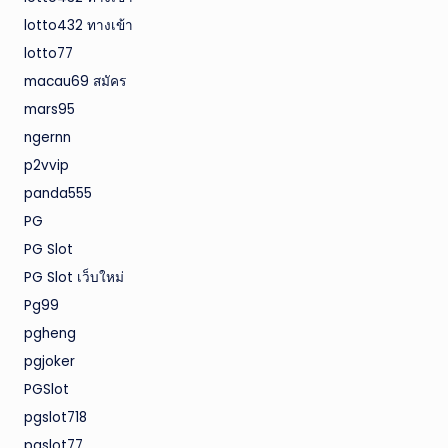
lotto432 ทางเข้า
lotto77
macau69 สมัคร
mars95
ngernn
p2vvip
panda555
PG
PG Slot
PG Slot เว็บใหม่
Pg99
pgheng
pgjoker
PGSlot
pgslot718
pgslot77