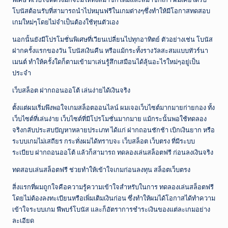
โบนัสต้อนรับที่สามารถนำไปหมุนฟรีในเกมต่างๆซึ่งทำให้มีโอกาสทดสอบ
เกมใหม่ๆโดยไม่จำเป็นต้องใช้ทุนตัวเอง
นอกนั้นยังมีโปรโมชั่นพิเศษที่เวียนเปลี่ยนไปทุกอาทิตย์ ตัวอย่างเช่น โบนัส
ฝากครั้งแรกของวัน โบนัสเงินคืน หรือแม้กระทั้งรางวัลสะสมแบบทัวร์นา
เมนต์ ทำให้ครั้งใดก็ตามเข้ามาเล่นรู้สึกเสมือนได้ลุ้นอะไรใหม่ๆอยู่เป็น
ประจำ
เว็บสล็อต ฝากถอนออโต้ เล่นง่ายได้เงินจริง
ตั้งแต่ผมเริ่มพึงพอใจเกมสล็อตออนไลน์ ผมเจอเว็บไซต์มากมายก่ายกอง ทั้ง
เว็บไซต์ที่เล่นง่าย เว็บไซต์ที่มีโปรโมชั่นมากมาย แม้กระนั้นพอใช้ทดลอง
จริงกลับประสบปัญหาหลายประเภท ได้แก่ ฝากถอนชักช้า เบิกเงินยาก หรือ
ระบบเกมไม่เสถียร กระทั่งผมได้ทราบจะ เว็บสล็อต เว็บตรง ที่มีระบบ
ระเบียบ ฝากถอนออโต้ แล้วก็สามารถ ทดลองเล่นสล็อตฟรี ก่อนลงเงินจริง
ทดสอบเล่นสล็อตฟรี ช่วยทำให้เข้าใจเกมก่อนลงทุน สล็อตเว็บตรง
สิ่งแรกที่ผมถูกใจคือความรู้ความเข้าใจสำหรับในการ ทดลองเล่นสล็อตฟรี
โดยไม่ต้องลงทะเบียนหรือเพิ่มเติมเงินก่อน ซึ่งทำให้ผมได้โอกาสได้ทำความ
เข้าใจระบบเกม ฟีพบร์โบนัส และก็อัตราการชำระเงินของแต่ละเกมอย่าง
ละเอียด