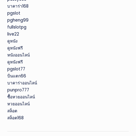
บาคาร่า168
pgslot
pgheng99
fullslotpg
live22
ดูหนัง
ดูหนังฟรี
หนังออนไลน์
ดูหนังฟรี
pgslot77
ปั่นแตก66
บาคาร่าออนไลน์
punpro777
ซื้อหวยออนไลน์
หวยออนไลน์
สล็อต
สล็อต168