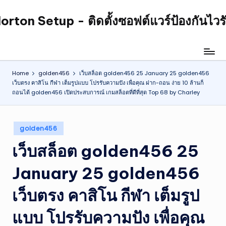
orton Setup - ติดตั้งซอฟต์แวร์ป้องกันไวร
Skip
to
content
Home
golden456
เว็บสล็อต golden456 25 January 25 golden456
เว็บตรง คาสิโน กีฬา เต็มรูปแบบ โปรรับความปัง เพื่อคุณ ฝาก-ถอน ง่าย 10 ล้านก็
ถอนได้ golden456 เปิดประสบการณ์ เกมสล็อตที่ดีที่สุด Top 68 by Charley
Posted
golden456
in
เว็บสล็อต golden456 25
January 25 golden456
เว็บตรง คาสิโน กีฬา เต็มรูป
แบบ โปรรับความปัง เพื่อคุณ