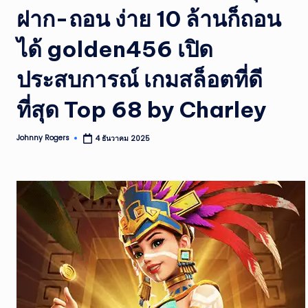
ฝาก-ถอน ง่าย 10 ล้านก็ถอน
ได้ golden456 เปิด
ประสบการณ์ เกมสล็อตที่ดี
ที่สุด Top 68 by Charley
Johnny Rogers
4 ธันวาคม 2025
Posted
by