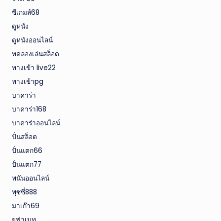
ซีเกมส์68
ดูหนัง
ดูหนังออนไลน์
ทดลองเล่นสล็อต
ทางเข้า live22
ทางเข้าpg
บาคาร่า
บาคาร่า168
บาคาร่าออนไลน์
ปั่นสล็อต
ปั่นแตก66
ปั่นแตก77
พนันออนไลน์
พุซซี่888
มาเก๊า69
ยูฟ่าเบท