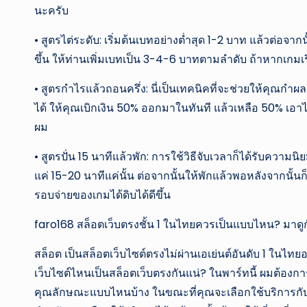
นะครับ
• สูตรไต่ระดับ: เริ่มต้นเบทอย่างต่ำสุด 1-2 บาท แล้วต่อจา
ขึ้น ให้ท่านเพิ่มเบทเป็น 3-4-6 บาทตามลำดับ ถ้าหากเกมเริ
• สูตรกำไรแล้วถอนครึ่ง: นี่เป็นเทคนิคที่จะช่วยให้คุณ
ได้ ให้คุณเบิกเงิน 50% ออกมาในทันที แล้วเหลือ 50% เอาไ
ผม
• สูตรปั่น 15 นาทีแล้วพัก: การใช้วิธีจับเวลาก็ได้รับควา
แค่ 15-20 นาทีแค่นั้น ต่อจากนั้นให้พักแล้วพอหลังจากนั้น
รอบจ่ายของเกมได้ดิบได้ดีขึ้น
faro168 สล็อตเว็บตรงชั้น 1 ในไทยควรเป็นแบบไหน? มาดูก
สล็อต เป็นสล็อตเว็บไซต์ตรงไม่ผ่านเอเย่นต์อันดับ 1 ในไทยอย
เว็บไซต์ไหนเป็นสล็อตเว็บตรงกันแน่? ในพาร์ทนี้ ผมต้องการ
คุณลักษณะแบบไหนบ้าง ในขณะที่คุณจะเลือกใช้บริการกับ