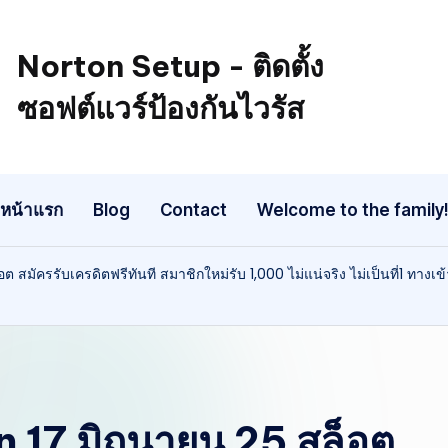
Norton Setup - ติดตั้ง
ซอฟต์แวร์ป้องกันไวรัส
หน้าแรก
Blog
Contact
Welcome to the family!
อต สมัครรับเครดิตฟรีทันที สมาชิกใหม่รับ 1,000 ไม่แน่จริง ไม่เป็นที่1 ท
 17 มิถุนายน 25 สล็อต