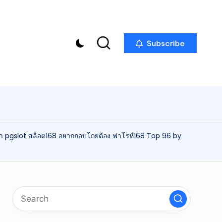
Subscribe
างเข้า pgslot สล็อต168 อยากกอบโกยต้อง ฟาโรห์168 Top 96 by