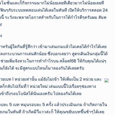
มชั่นและก็กิจกรรมมากไม่น้อยเลยทีเดียวมากไม่น้อยเลยที
แบบฟินๆกับระบบทดสอบเล่นได้เลยในทันที เปิดให้บริการตลอด 24
ดี๋ยวนี้ ระวังจะพลาดโอกาสสำหรับในการได้กำไรดีๆครับผม สัมค
ย!
วง
ับผู้ใดกันที่รู้สึกว่า เข้ามาเล่นเกมแล้วไม่เคยได้กำไรได้เลย
ระบวนการเล่นสักน้อย ซึ่งบอกเลยว่า สูตรเดินเงินกลุ่มนี้ได้
จะช่วยเพิ่มจังหวะในการทำกำไรบน สล็อต168 ให้กับคุณได้แน่ๆ
นก็ยังได้ จะมีสูตรแบบไหนก็มาลองกันได้เลยครับ
บท 1 หน่วยเท่านั้น แม้ยังไม่เข้า ให้เพิ่มเป็น 2 หน่วย และ
วัลก็กลับไปเริ่มที่ 1 หน่วยใหม่ เล่นแบบนี้ไปเรื่อยๆช่องทาง
ข้าถึงรอบโบนัสได้นั่นเองครับ ไปลองกันได้เลย
รอบละ 5 เบท หมุนรอบละ 5 ครั้ง แล้วประเมินเกม ถ้าเกิดภายใน
งเกมในทันที ถ้าเกิดมีวี่แววล่ะก็ ให้คุณขยับเบทขึ้นช้าๆได้เลย