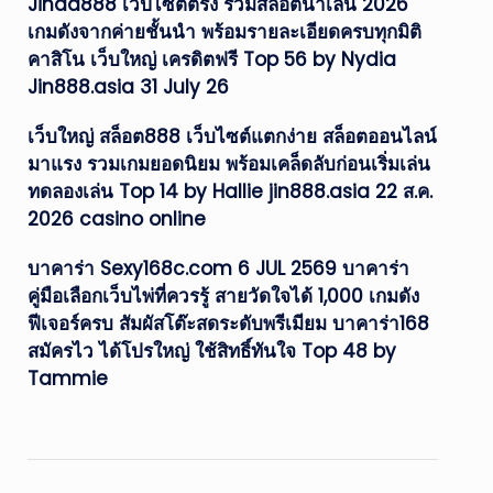
Jinda888 เวปไซต์ตรง รวมสล็อตน่าเล่น 2026
เกมดังจากค่ายชั้นนำ พร้อมรายละเอียดครบทุกมิติ
คาสิโน เว็บใหญ่ เครดิตฟรี Top 56 by Nydia
Jin888.asia 31 July 26
เว็บใหญ่ สล็อต888 เว็บไซต์แตกง่าย สล็อตออนไลน์
มาแรง รวมเกมยอดนิยม พร้อมเคล็ดลับก่อนเริ่มเล่น
ทดลองเล่น Top 14 by Hallie jin888.asia 22 ส.ค.
2026 casino online
บาคาร่า Sexy168c.com 6 JUL 2569 บาคาร่า
คู่มือเลือกเว็บไพ่ที่ควรรู้ สายวัดใจได้ 1,000 เกมดัง
ฟีเจอร์ครบ สัมผัสโต๊ะสดระดับพรีเมียม บาคาร่า168
สมัครไว ได้โปรใหญ่ ใช้สิทธิ์ทันใจ Top 48 by
Tammie