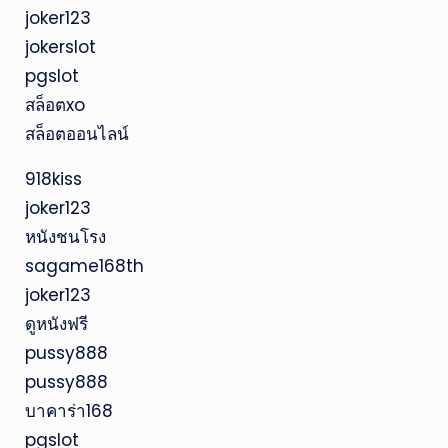
joker123
jokerslot
pgslot
สล็อตxo
สล็อตออนไลน์
918kiss
joker123
หนังชนโรง
sagame168th
joker123
ดูหนังฟรี
pussy888
pussy888
บาคาร่า168
pgslot