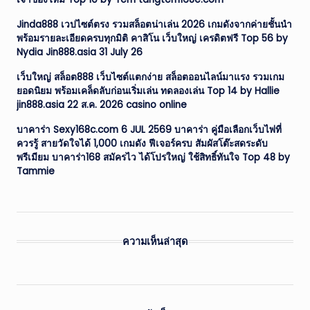
Jinda888 เวปไซต์ตรง รวมสล็อตน่าเล่น 2026 เกมดังจากค่ายชั้นนำ
พร้อมรายละเอียดครบทุกมิติ คาสิโน เว็บใหญ่ เครดิตฟรี Top 56 by
Nydia Jin888.asia 31 July 26
เว็บใหญ่ สล็อต888 เว็บไซต์แตกง่าย สล็อตออนไลน์มาแรง รวมเกม
ยอดนิยม พร้อมเคล็ดลับก่อนเริ่มเล่น ทดลองเล่น Top 14 by Hallie
jin888.asia 22 ส.ค. 2026 casino online
บาคาร่า Sexy168c.com 6 JUL 2569 บาคาร่า คู่มือเลือกเว็บไพ่ที่
ควรรู้ สายวัดใจได้ 1,000 เกมดัง ฟีเจอร์ครบ สัมผัสโต๊ะสดระดับ
พรีเมียม บาคาร่า168 สมัครไว ได้โปรใหญ่ ใช้สิทธิ์ทันใจ Top 48 by
Tammie
ความเห็นล่าสุด