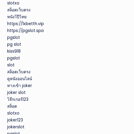
slotxo
สล็อตเว็บตรง
หนังโป๊ไทย
https://1xbetth.vip
https://pgslot.spa
pgslot
pg slot
kiss918
pgslot
slot
สล็อตเว็บตรง
ดูหนังออนไลน์
ทางเข้า joker
joker slot
โจ๊กเกอร์123
สล็อต
slotxo
joker123
jokerslot
pgslot