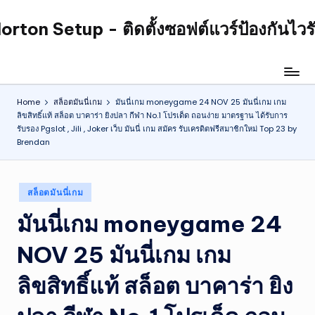
orton Setup - ติดตั้งซอฟต์แวร์ป้องกันไวร
Skip
to
content
Home
สล็อตมันนี่เกม
มันนี่เกม moneygame 24 NOV 25 มันนี่เกม เกม
ลิขสิทธิ์แท้ สล็อต บาคาร่า ยิงปลา กีฬา No.1 โปรเด็ด ถอนง่าย มาตรฐาน ได้รับการ
รับรอง Pgslot , Jili , Joker เว็บ มันนี่ เกม สมัคร รับเครดิตฟรีสมาชิกใหม่ Top 23 by
Brendan
Posted
สล็อตมันนี่เกม
in
มันนี่เกม moneygame 24
NOV 25 มันนี่เกม เกม
ลิขสิทธิ์แท้ สล็อต บาคาร่า ยิง