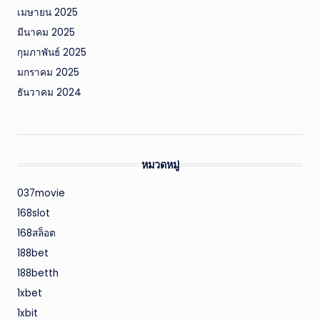
เมษายน 2025
มีนาคม 2025
กุมภาพันธ์ 2025
มกราคม 2025
ธันวาคม 2024
หมวดหมู่
037movie
168slot
168สล็อต
188bet
188betth
1xbet
1xbit