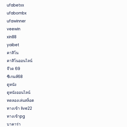
ufabetxx
ufabombx
ufawinner
veewin
xin88
yaibet
คาสิโน
คาสิโนออนไลน์
จ๊วด 69
ซีเกมส์68
ดูหนัง
ดูหนังออนไลน์
ทดลองเล่นสล็อต
ทางเข้า live22
ทางเข้าpg
บาคาร่า