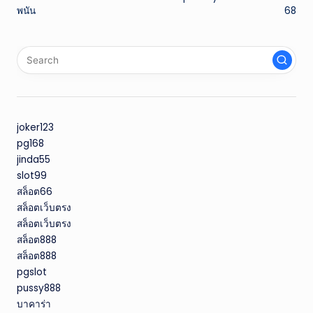
พนัน
68
joker123
pg168
jinda55
slot99
สล็อต66
สล็อตเว็บตรง
สล็อตเว็บตรง
สล็อต888
สล็อต888
pgslot
pussy888
บาคาร่า