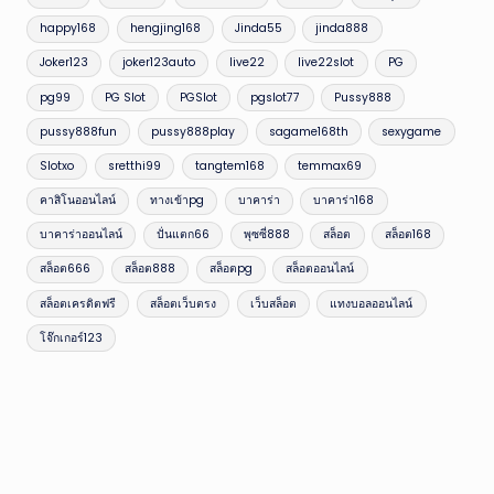
happy168
hengjing168
Jinda55
jinda888
Joker123
joker123auto
live22
live22slot
PG
pg99
PG Slot
PGSlot
pgslot77
Pussy888
pussy888fun
pussy888play
sagame168th
sexygame
Slotxo
sretthi99
tangtem168
temmax69
คาสิโนออนไลน์
ทางเข้าpg
บาคาร่า
บาคาร่า168
บาคาร่าออนไลน์
ปั่นแตก66
พุซซี่888
สล็อต
สล็อต168
สล็อต666
สล็อต888
สล็อตpg
สล็อตออนไลน์
สล็อตเครดิตฟรี
สล็อตเว็บตรง
เว็บสล็อต
แทงบอลออนไลน์
โจ๊กเกอร์123