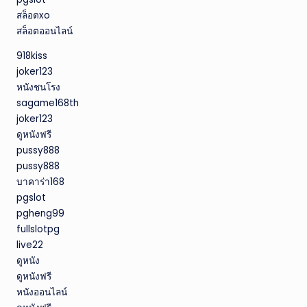
สล็อตxo
สล็อตออนไลน์
918kiss
joker123
หนังชนโรง
sagame168th
joker123
ดูหนังฟรี
pussy888
pussy888
บาคาร่า168
pgslot
pgheng99
fullslotpg
live22
ดูหนัง
ดูหนังฟรี
หนังออนไลน์