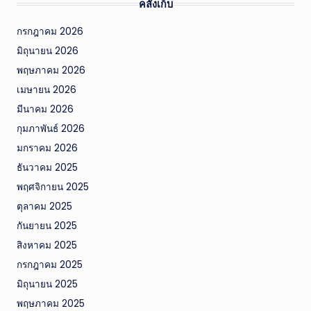
คลังเก็บ
กรกฎาคม 2026
มิถุนายน 2026
พฤษภาคม 2026
เมษายน 2026
มีนาคม 2026
กุมภาพันธ์ 2026
มกราคม 2026
ธันวาคม 2025
พฤศจิกายน 2025
ตุลาคม 2025
กันยายน 2025
สิงหาคม 2025
กรกฎาคม 2025
มิถุนายน 2025
พฤษภาคม 2025