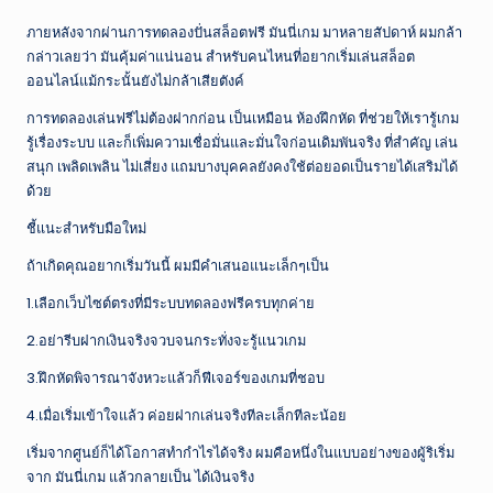
ภายหลังจากผ่านการทดลองปั่นสล็อตฟรี มันนี่เกม มาหลายสัปดาห์ ผมกล้า
กล่าวเลยว่า มันคุ้มค่าแน่นอน สำหรับคนไหนที่อยากเริ่มเล่นสล็อต
ออนไลน์แม้กระนั้นยังไม่กล้าเสียตังค์
การทดลองเล่นฟรีไม่ต้องฝากก่อน เป็นเหมือน ห้องฝึกหัด ที่ช่วยให้เรารู้เกม
รู้เรื่องระบบ และก็เพิ่มความเชื่อมั่นและมั่นใจก่อนเดิมพันจริง ที่สำคัญ เล่น
สนุก เพลิดเพลิน ไม่เสี่ยง แถมบางบุคคลยังคงใช้ต่อยอดเป็นรายได้เสริมได้
ด้วย
ชี้แนะสำหรับมือใหม่
ถ้าเกิดคุณอยากเริ่มวันนี้ ผมมีคำเสนอแนะเล็กๆเป็น
1.เลือกเว็บไซต์ตรงที่มีระบบทดลองฟรีครบทุกค่าย
2.อย่ารีบฝากเงินจริงจวบจนกระทั่งจะรู้แนวเกม
3.ฝึกหัดพิจารณาจังหวะแล้วก็ฟีเจอร์ของเกมที่ชอบ
4.เมื่อเริ่มเข้าใจแล้ว ค่อยฝากเล่นจริงทีละเล็กทีละน้อย
เริ่มจากศูนย์ก็ได้โอกาสทำกำไรได้จริง ผมคือหนึ่งในแบบอย่างของผู้ริเริ่ม
จาก มันนี่เกม แล้วกลายเป็น ได้เงินจริง