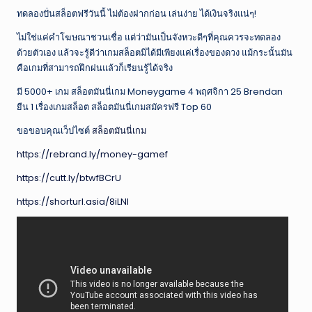
ทดลองปั่นสล็อตฟรีวันนี้ ไม่ต้องฝากก่อน เล่นง่าย ได้เงินจริงแน่ๆ!
ไม่ใช่แค่คำโฆษณาชวนเชื่อ แต่ว่ามันเป็นจังหวะดีๆที่คุณควรจะทดลอง
ด้วยตัวเอง แล้วจะรู้ดีว่าเกมสล็อตมิได้มีเพียงแค่เรื่องของดวง แม้กระนั้นมัน
คือเกมที่สามารถฝึกฝนแล้วก็เรียนรู้ได้จริง
มี 5000+ เกม สล็อตมันนี่เกม Moneygame 4 พฤศจิกา 25 Brendan
ยืน 1 เรื่องเกมสล็อต สล็อตมันนี่เกมสมัครฟรี Top 60
ขอขอบคุณเว็ปไซต์
สล็อตมันนี่เกม
https://rebrand.ly/money-gamef
https://cutt.ly/btwfBCrU
https://shorturl.asia/8iLNl