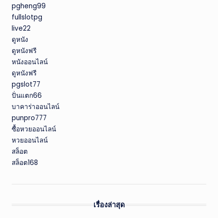
pgheng99
fullslotpg
live22
ดูหนัง
ดูหนังฟรี
หนังออนไลน์
ดูหนังฟรี
pgslot77
ปั่นแตก66
บาคาร่าออนไลน์
punpro777
ซื้อหวยออนไลน์
หวยออนไลน์
สล็อต
สล็อต168
เรื่องล่าสุด