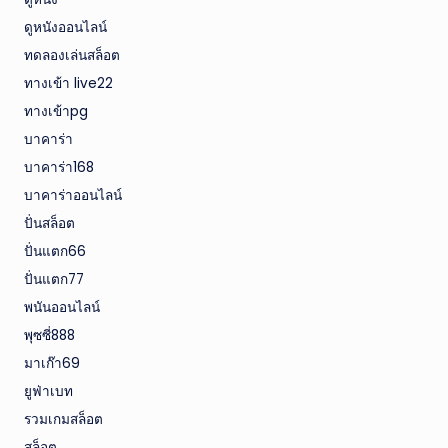
ดูหนังออนไลน์
ทดลองเล่นสล็อต
ทางเข้า live22
ทางเข้าpg
บาคาร่า
บาคาร่า168
บาคาร่าออนไลน์
ปั่นสล็อต
ปั่นแตก66
ปั่นแตก77
พนันออนไลน์
พุซซี่888
มาเก๊า69
ยูฟ่าเบท
รวมเกมสล็อต
สล็อต