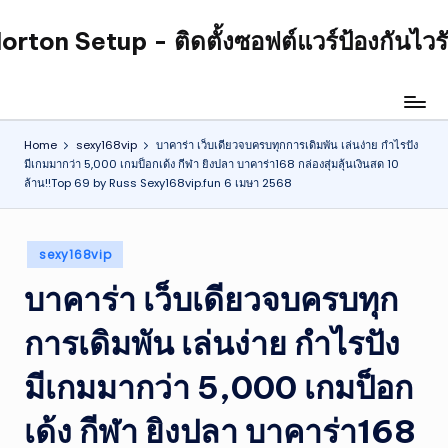
orton Setup - ติดตั้งซอฟต์แวร์ป้องกันไวร
Skip
to
content
Home
sexy168vip
บาคาร่า เว็บเดียวจบครบทุกการเดิมพัน เล่นง่าย กำไรปัง
มีเกมมากว่า 5,000 เกมป็อกเด้ง กีฬา ยิงปลา บาคาร่า168 กล่องสุ่มลุ้นเงินสด 10
ล้าน!!Top 69 by Russ Sexy168vip.fun 6 เมษา 2568
Posted
sexy168vip
in
บาคาร่า เว็บเดียวจบครบทุก
การเดิมพัน เล่นง่าย กำไรปัง
มีเกมมากว่า 5,000 เกมป็อก
เด้ง กีฬา ยิงปลา บาคาร่า168