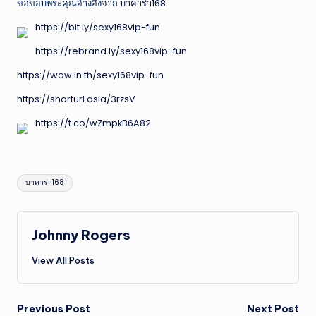
ขอขอบพระคุณอ้างอิงจาก
บาคาร่า168
https://bit.ly/sexy168vip-fun
https://rebrand.ly/sexy168vip-fun
https://wow.in.th/sexy168vip-fun
https://shorturl.asia/3rzsV
https://t.co/wZmpkB6A82
Tags:
บาคาร่า168
Johnny Rogers
View All Posts
Post
Previous Post
Next Post