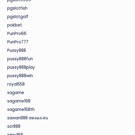
pgslotfish
pgslotgolf
pokbet
PunPro66
PunPro777
Pussy888
pussy888fun
pussy888play
pussy888win
royal558
sagame
sagame168
sagame168th
sawan888 ทดลองเล่น
scr888
sexy168