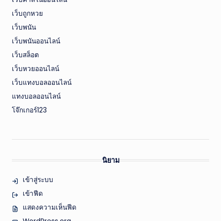
เว็บถูกหวย
เว็บพนัน
เว็บพนันออนไลน์
เว็บสล็อต
เว็บหวยออนไลน์
เว็บแทงบอลออนไลน์
แทงบอลออนไลน์
โจ๊กเกอร์123
นิยาม
เข้าสู่ระบบ
เข้าฟีด
แสดงความเห็นฟีด