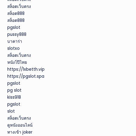
สล็อตเว็บตรง
สล็อต888
สล็อต888
pgslot
pussy888
บาคาร่า
slotxo
สล็อตเว็บตรง
หนังโป๊ไทย
https://1xbetth.vip
https://pgslot.spa
pgslot
pg slot
kiss918
pgslot
slot
สล็อตเว็บตรง
ดูหนังออนไลน์
ทางเข้า joker