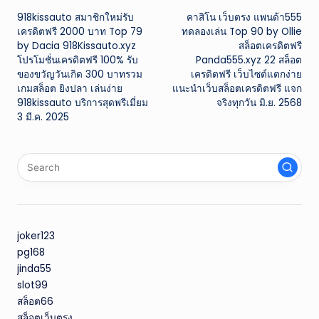
918kissauto สมาชิกใหม่รับ
คาสิโน เว็บตรง แพนด้า555
navigation
เครดิตฟรี 2000 บาท Top 79
ทดลองเล่น Top 90 by Ollie
by Dacia 918Kissauto.xyz
สล็อตเครดิตฟรี
โปรโมชั่นเครดิตฟรี 100% รับ
Panda555.xyz 22 สล็อต
ของขวัญวันเกิด 300 บาทรวม
เครดิตฟรี เว็บไซต์แตกง่าย
เกมสล็อต ยิงปลา เล่นง่าย
แนะนำเว็บสล็อตเครดิตฟรี แจก
918kissauto บริการสุดพรีเมี่ยม
จริงทุกวัน มิ.ย. 2568
3 มี.ค. 2025
joker123
pg168
jinda55
slot99
สล็อต66
สล็อตเว็บตรง