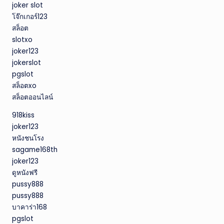
joker slot
โจ๊กเกอร์123
สล็อต
slotxo
joker123
jokerslot
pgslot
สล็อตxo
สล็อตออนไลน์
918kiss
joker123
หนังชนโรง
sagame168th
joker123
ดูหนังฟรี
pussy888
pussy888
บาคาร่า168
pgslot