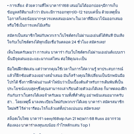
• การเสี่ยง: ด้วยความที่ไพ่ บาคาร่า168 เสมอไม่ได้ออกบ่อยๆมีการเก็บ
ข้อมูลสถิติมาแล้วว่า มันจะมีการออกทุกๆ10-12 รอบแค่นั้น ด้วยเหตุนั้น
โอกาสก็เลยน้อยมากๆควรแทงเสมอเฉพาะในเวลาที่มีแนวโน้มออกเสมอ
หรือใช้เป็นการแทงไม้เสริม
สมัครเป็นสมาชิกใหม่กับพวกเราเว็บไซต์ตรงไม่ผ่านเอเย่นต์ได้ทันที บันเทิง
ใจกับเว็บไซต์ตรงได้ทุกเมื่อเชื่อวันตลอด 24 ชั่วโมง สมัครเลย!
เห็นไหมครับผมว่า การเล่น บาคาร่า กับเว็บไซต์ตรงไม่ผ่านเอเย่นต์แบบเรา
นั้นมีจุดเด่นเยอะแยะมากแค่ไหน ต่อให้คุณจะเป็น
มือใหม่ฝึกหัดเล่น แต่ว่าหากคุณใช้เวลาในการใส่ความรู้ หาประสบการณ์
แล้วก็ฝึกซ้อมตัวเองอย่างสม่ำเสมอ มันก็สร้างคุณให้เปลี่ยนเป็นนักพนันมือ
โปรได้ ซึ่งการฝึกฝนอ่านเค้าไพ่นับว่าเป็นเบื้องต้นสำหรับการเดิมพันที่เป็น
ประโยชน์แบบสุดๆซึ่งคุณสามารถเล่าเรียนด้วยตัวเองได้เลย ก็มาทดลองฝึก
กันกับเราเว็บตรงได้เลยจ้าครับผม รวมทั้งที่สำคัญ อย่าพนันเสมอมากครับ
ฮ่า… โดยเหตุนี้ มาลงทะเบียนใหม่กับพวกเราได้เลย บาคาร่า สมัครสมาชิก
ใหม่ฟรี ไร้ค่าจารีตอะไรก็แล้วแต่ทั้งปวงแน่นอน สมัครเลย!
สล็อตเว็บไทย บาคาร่า sexy168vip.fun 21 พฤษภา 68 Russ อยากรวย
ต้องลอง
บาคาร่า
ลงทุนงบน้อย กำไรหลักแสน Top 1