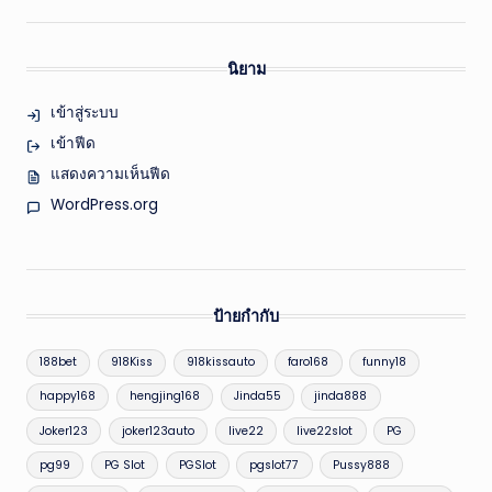
นิยาม
เข้าสู่ระบบ
เข้าฟีด
แสดงความเห็นฟีด
WordPress.org
ป้ายกำกับ
188bet
918Kiss
918kissauto
faro168
funny18
happy168
hengjing168
Jinda55
jinda888
Joker123
joker123auto
live22
live22slot
PG
pg99
PG Slot
PGSlot
pgslot77
Pussy888