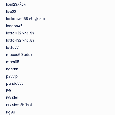
lion123สล็อต
live22
lockdown168 เข้าสู่ระบบ
london45
lotto432 ทางเข้า
lotto432 ทางเข้า
lotto77
macau69 สมัคร
mars95
ngernn
p2vvip
panda555
PG
PG Slot
PG Slot เว็บใหม่
Pg99