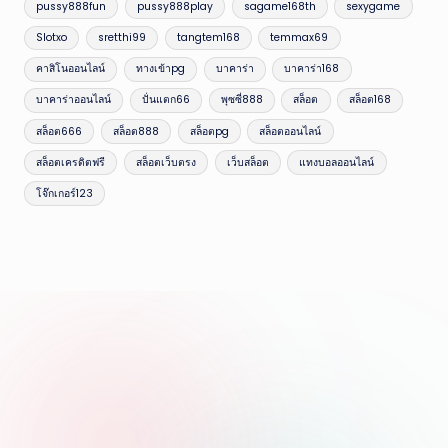
pussy888fun
pussy888play
sagame168th
sexygame
Slotxo
sretthi99
tangtem168
temmax69
คาสิโนออนไลน์
ทางเข้าpg
บาคาร่า
บาคาร่า168
บาคาร่าออนไลน์
ปั่นแตก66
พุซซี่888
สล็อต
สล็อต168
สล็อต666
สล็อต888
สล็อตpg
สล็อตออนไลน์
สล็อตเครดิตฟรี
สล็อตเว็บตรง
เว็บสล็อต
แทงบอลออนไลน์
โจ๊กเกอร์123