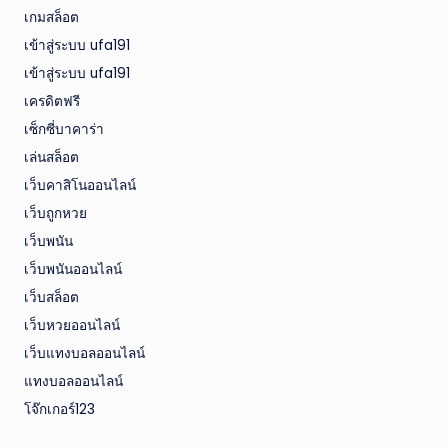
เกมสล็อต
เข้าสู่ระบบ ufa191
เข้าสู่ระบบ ufa191
เครดิตฟรี
เซ็กซี่บาคาร่า
เล่นสล็อต
เว็บคาสิโนออนไลน์
เว็บถูกหวย
เว็บพนัน
เว็บพนันออนไลน์
เว็บสล็อต
เว็บหวยออนไลน์
เว็บแทงบอลออนไลน์
แทงบอลออนไลน์
โจ๊กเกอร์123