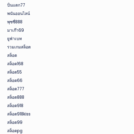
ปั่นแตก77
พนันออนไลน์
พุซซี่888
มาเก๊า69
ยูฟ่าเบท
รวมเกมสล็อต
สล็อต
สล็อต168
สล็อต55
สล็อต66
สล็อต777
สล็อต888
สล็อต918
สล็อต918kiss
สล็อต99
สล็อตpg