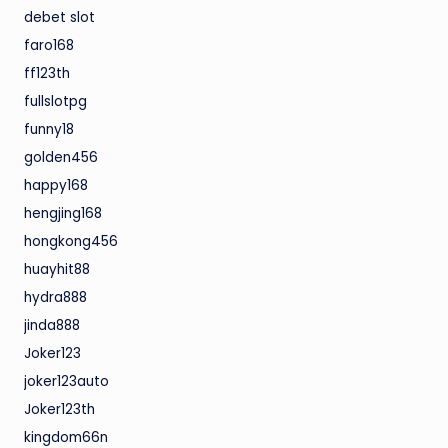
debet slot
faro168
ff123th
fullslotpg
funny18
golden456
happy168
hengjing168
hongkong456
huayhit88
hydra888
jinda888
Joker123
joker123auto
Joker123th
kingdom66n