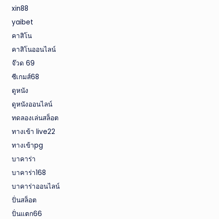
xin88
yaibet
คาสิโน
คาสิโนออนไลน์
จ๊วด 69
ซีเกมส์68
ดูหนัง
ดูหนังออนไลน์
ทดลองเล่นสล็อต
ทางเข้า live22
ทางเข้าpg
บาคาร่า
บาคาร่า168
บาคาร่าออนไลน์
ปั่นสล็อต
ปั่นแตก66