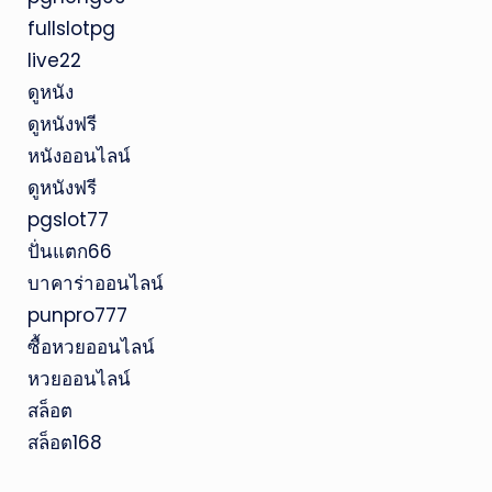
fullslotpg
live22
ดูหนัง
ดูหนังฟรี
หนังออนไลน์
ดูหนังฟรี
pgslot77
ปั่นแตก66
บาคาร่าออนไลน์
punpro777
ซื้อหวยออนไลน์
หวยออนไลน์
สล็อต
สล็อต168