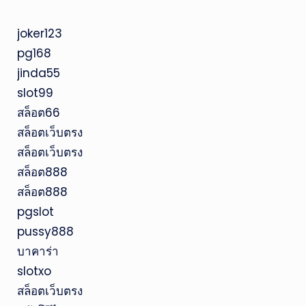
joker123
pg168
jinda55
slot99
สล็อต66
สล็อตเว็บตรง
สล็อตเว็บตรง
สล็อต888
สล็อต888
pgslot
pussy888
บาคาร่า
slotxo
สล็อตเว็บตรง