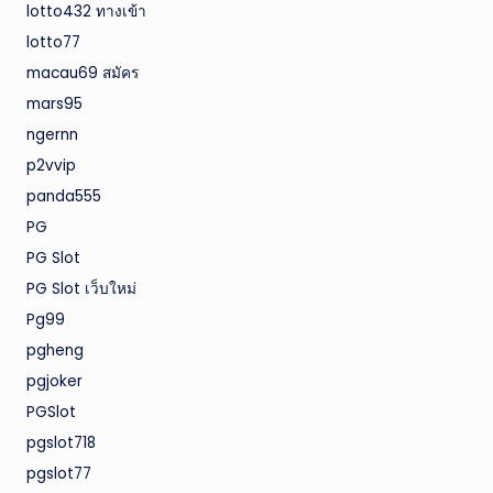
lotto432 ทางเข้า
lotto77
macau69 สมัคร
mars95
ngernn
p2vvip
panda555
PG
PG Slot
PG Slot เว็บใหม่
Pg99
pgheng
pgjoker
PGSlot
pgslot718
pgslot77