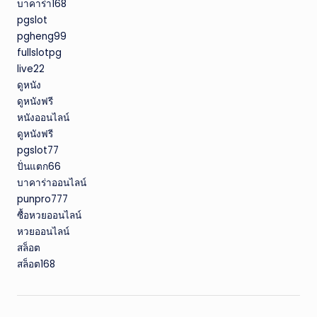
บาคาร่า168
pgslot
pgheng99
fullslotpg
live22
ดูหนัง
ดูหนังฟรี
หนังออนไลน์
ดูหนังฟรี
pgslot77
ปั่นแตก66
บาคาร่าออนไลน์
punpro777
ซื้อหวยออนไลน์
หวยออนไลน์
สล็อต
สล็อต168