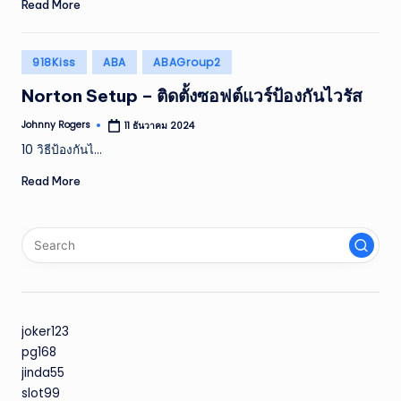
Read More
Posted
918Kiss
ABA
ABAGroup2
in
Norton Setup – ติดตั้งซอฟต์แวร์ป้องกันไวรัส
Johnny Rogers
11 ธันวาคม 2024
Posted
by
10 วิธีป้องกันไ…
Read More
joker123
pg168
jinda55
slot99