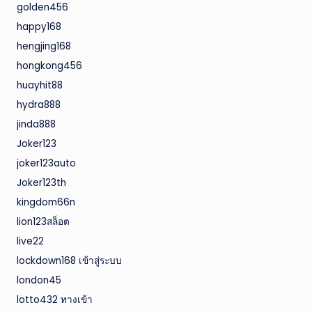
golden456
happy168
hengjing168
hongkong456
huayhit88
hydra888
jinda888
Joker123
joker123auto
Joker123th
kingdom66n
lion123สล็อต
live22
lockdown168 เข้าสู่ระบบ
london45
lotto432 ทางเข้า