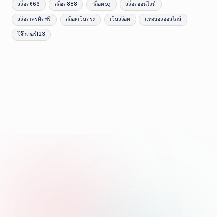
สล็อต666
สล็อต888
สล็อตpg
สล็อตออนไลน์
สล็อตเครดิตฟรี
สล็อตเว็บตรง
เว็บสล็อต
แทงบอลออนไลน์
โจ๊กเกอร์123