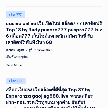
Posted
สล็อต777
in
casino online เว็บเปิดใหม่ สล็อต777 เครดิตฟรี
Top 13 by Rudy punpro777 punpro777.biz
6 สล็อต777 เว็บไซต์แจกหนัก สมัครวันนี้ รับ
เครดิตฟรี ทันที มีนา 68
Johnny Rogers
17 มีนาคม 2025
Posted
by
เดิมพันง่ายๆกับ…
Read More
Posted
สล็อต888
in
สล็อตเว็บตรง เว็บสล็อตที่ดีที่สุด Top 37 by
Esperanza gaojing888.live ระบบเสถียร
ฝาก-ถอน รวดเร็วทุกเกม ทุกค่าย อันดับ1