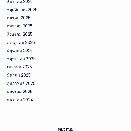
ธันวาคม 2025
พฤศจิกายน 2025
ตุลาคม 2025
กันยายน 2025
สิงหาคม 2025
กรกฎาคม 2025
มิถุนายน 2025
พฤษภาคม 2025
เมษายน 2025
มีนาคม 2025
กุมภาพันธ์ 2025
มกราคม 2025
ธันวาคม 2024
หมวดหมู่