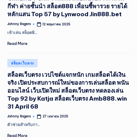
กีฬา ค่ายชั้นนำ สล็อต888 เพื่อนซี้พารวย รายได้
หลักแสน Top 57 by Lynwood Jin888.bet
Johnny Rogers
12 พฤษภาคม 2025
Posted
by
เข้าเล่น สล็อต8…
Read More
Posted
สล็อตเว็บตรง
in
สล็อตเว็บตรง เวปไซต์แจกหนัก เกมสล็อตได้เงิน
จริง เปิดประสบการณ์ใหม่ของการเล่นสล็อต พนัน
ออนไลน์ เว็บเปิดใหม่ สล็อตเว็บตรง ทดลองเล่น
Top 92 by Katja สล็อตเว็บตรง Amb888.win
31 April 68
Johnny Rogers
27 เมษายน 2025
Posted
by
ตัวช่วยสำหรับกา…
Read More