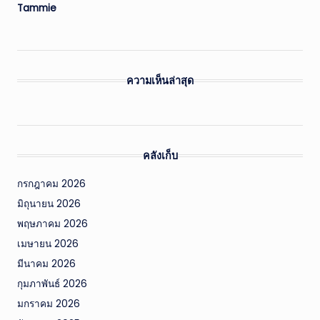
Tammie
ความเห็นล่าสุด
คลังเก็บ
กรกฎาคม 2026
มิถุนายน 2026
พฤษภาคม 2026
เมษายน 2026
มีนาคม 2026
กุมภาพันธ์ 2026
มกราคม 2026