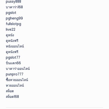
pussy888
บาคาร่า168
pgslot
pgheng99
fullslotpg
live22
ดูหนัง
ดูหนังฟรี
หนังออนไลน์
ดูหนังฟรี
pgslot77
ปั่นแตก66
บาคาร่าออนไลน์
punpro777
ซื้อหวยออนไลน์
หวยออนไลน์
สล็อต
สล็อต168