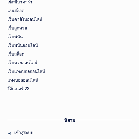
เซ็กซี่บาคาร่า
เล่นสล็อต
เว็บคาสิโนออนไลน์
เว็บถูกหวย
เว็บพนัน
เว็บพนันออนไลน์
เว็บสล็อต
เว็บหวยออนไลน์
เว็บแทงบอลออนไลน์
แทงบอลออนไลน์
โจ๊กเกอร์123
นิยาม
เข้าสู่ระบบ