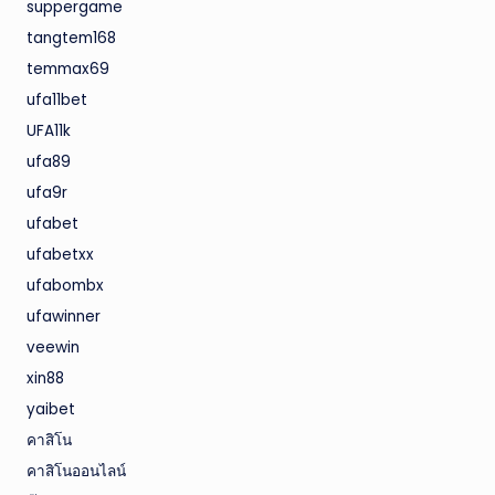
suppergame
tangtem168
temmax69
ufa11bet
UFA11k
ufa89
ufa9r
ufabet
ufabetxx
ufabombx
ufawinner
veewin
xin88
yaibet
คาสิโน
คาสิโนออนไลน์