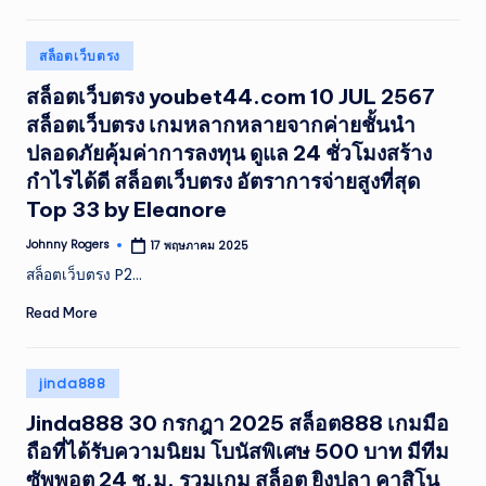
Posted
สล็อตเว็บตรง
in
สล็อตเว็บตรง youbet44.com 10 JUL 2567
สล็อตเว็บตรง เกมหลากหลายจากค่ายชั้นนำ
ปลอดภัยคุ้มค่าการลงทุน ดูแล 24 ชั่วโมงสร้าง
กำไรได้ดี สล็อตเว็บตรง อัตราการจ่ายสูงที่สุด
Top 33 by Eleanore
Johnny Rogers
17 พฤษภาคม 2025
Posted
by
สล็อตเว็บตรง P2…
Read More
Posted
jinda888
in
Jinda888 30 กรกฎา 2025 สล็อต888 เกมมือ
ถือที่ได้รับความนิยม โบนัสพิเศษ 500 บาท มีทีม
ซัพพอต 24 ช.ม. รวมเกม สล็อต ยิงปลา คาสิโน