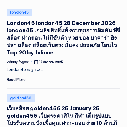
Posted
london45
in
London45 london45 28 December 2026
london45 เกมลิขสิทธิ์แท้ ครบทุกการเดิมพัน พีจี
สล็อต ฝากถอน ไม่มีขั่นต่ำ หวย บอล บาคาร่า ยิง
ปลา สล็อต สล็อตเว็บตรง มั่นคง ปลอดภัย โอนไว
Top 20 by Juliane
Johnny Rogers
15 ธันวาคม 2025
Posted
by
London45 ยกฐานะ…
Read More
Posted
golden456
in
เว็บสล็อต golden456 25 January 25
golden456 เว็บตรง คาสิโน กีฬา เต็มรูปแบบ
โปรรับความปัง เพื่อคุณ ฝาก-ถอน ง่าย 10 ล้านก็