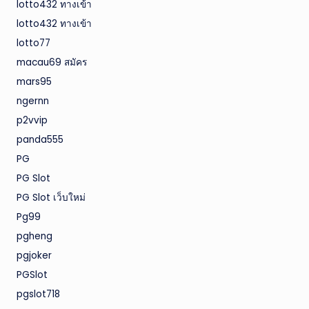
lotto432 ทางเข้า
lotto432 ทางเข้า
lotto77
macau69 สมัคร
mars95
ngernn
p2vvip
panda555
PG
PG Slot
PG Slot เว็บใหม่
Pg99
pgheng
pgjoker
PGSlot
pgslot718