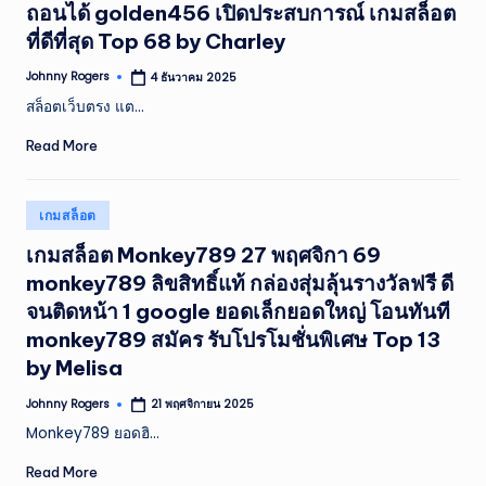
ถอนได้ golden456 เปิดประสบการณ์ เกมสล็อต
ที่ดีที่สุด Top 68 by Charley
Johnny Rogers
4 ธันวาคม 2025
Posted
by
สล็อตเว็บตรง แต…
Read More
Posted
เกมสล็อต
in
เกมสล็อต Monkey789 27 พฤศจิกา 69
monkey789 ลิขสิทธิ์แท้ กล่องสุ่มลุ้นรางวัลฟรี ดี
จนติดหน้า 1 google ยอดเล็กยอดใหญ่ โอนทันที
monkey789 สมัคร รับโปรโมชั่นพิเศษ Top 13
by Melisa
Johnny Rogers
21 พฤศจิกายน 2025
Posted
by
Monkey789 ยอดฮิ…
Read More