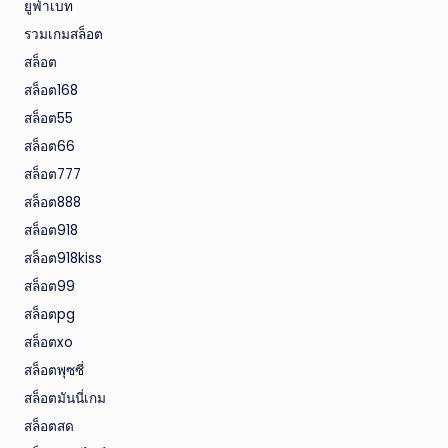
ยูฟ่าเบท
รวมเกมสล็อต
สล็อต
สล็อต168
สล็อต55
สล็อต66
สล็อต777
สล็อต888
สล็อต918
สล็อต918kiss
สล็อต99
สล็อตpg
สล็อตxo
สล็อตพุซซี่
สล็อตมันนี่เกม
สล็อตสด