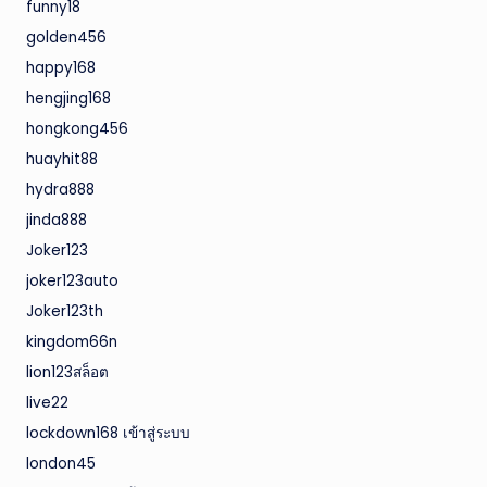
funny18
golden456
happy168
hengjing168
hongkong456
huayhit88
hydra888
jinda888
Joker123
joker123auto
Joker123th
kingdom66n
lion123สล็อต
live22
lockdown168 เข้าสู่ระบบ
london45