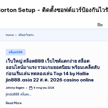
orton Setup - ติดตั้งซอฟต์แวร์ป้องกันไวร
Skip
to
content
Home
สล็อตเว็บตรง
Posted
สล็อต888
in
เว็บใหญ่ สล็อต888 เว็บไซต์แตกง่าย สล็อต
ออนไลน์มาแรง รวมเกมยอดนิยม พร้อมเคล็ดลับ
ก่อนเริ่มเล่น ทดลองเล่น Top 14 by Hallie
jin888.asia 22 ส.ค. 2026 casino online
Johnny Rogers
9 กรกฎาคม 2026
Posted
by
jinda888 สล็อตเ…
Read More