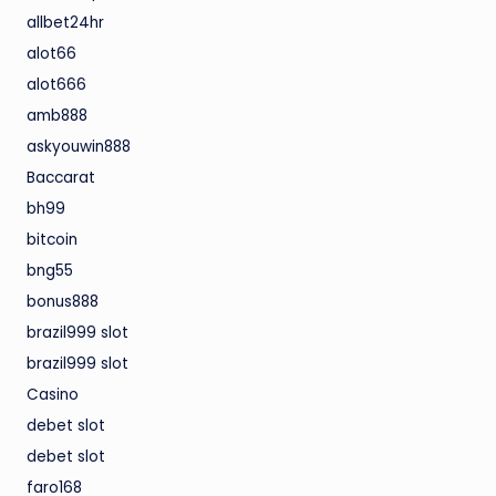
allbet24hr
alot66
alot666
amb888
askyouwin888
Baccarat
bh99
bitcoin
bng55
bonus888
brazil999 slot
brazil999 slot
Casino
debet slot
debet slot
faro168