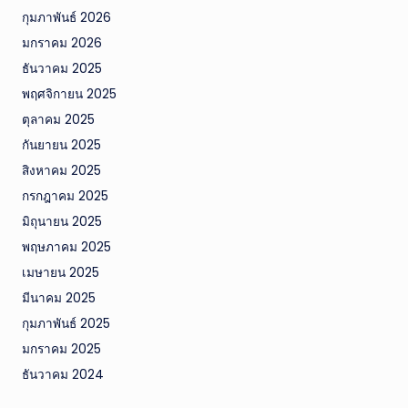
กุมภาพันธ์ 2026
มกราคม 2026
ธันวาคม 2025
พฤศจิกายน 2025
ตุลาคม 2025
กันยายน 2025
สิงหาคม 2025
กรกฎาคม 2025
มิถุนายน 2025
พฤษภาคม 2025
เมษายน 2025
มีนาคม 2025
กุมภาพันธ์ 2025
มกราคม 2025
ธันวาคม 2024