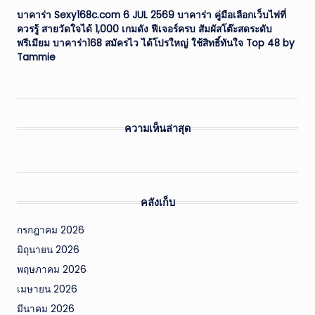
บาคาร่า Sexy168c.com 6 JUL 2569 บาคาร่า คู่มือเลือกเว็บไพ่ที่
ควรรู้ สายวัดใจได้ 1,000 เกมดัง ฟีเจอร์ครบ สัมผัสโต๊ะสดระดับ
พรีเมียม บาคาร่า168 สมัครไว ได้โปรใหญ่ ใช้สิทธิ์ทันใจ Top 48 by
Tammie
ความเห็นล่าสุด
คลังเก็บ
กรกฎาคม 2026
มิถุนายน 2026
พฤษภาคม 2026
เมษายน 2026
มีนาคม 2026