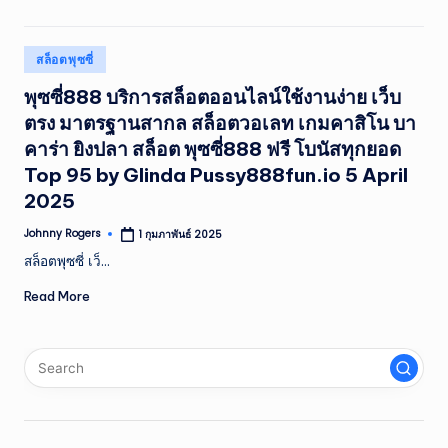
Posted
สล็อตพุซซี่
in
พุซซี่888 บริการสล็อตออนไลน์ใช้งานง่าย เว็บ
ตรง มาตรฐานสากล สล็อตวอเลท เกมคาสิโน บา
คาร่า ยิงปลา สล็อต พุซซี่888 ฟรี โบนัสทุกยอด
Top 95 by Glinda Pussy888fun.io 5 April
2025
Johnny Rogers
1 กุมภาพันธ์ 2025
Posted
by
สล็อตพุซซี่ เว็…
Read More