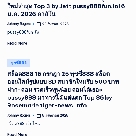
ใหม่ล่าสุด Top 3 by Jett pussy888fun.lol 6
ม.ค. 2026 คาสิโน
Johnny Rogers
29 ธันวาคม 2025
Posted
by
pussy888fun จัง…
Read More
Posted
พุซซี่888
in
สล็อต888 16 กรกฎา 25 พุซซี่888 สล็อต
ออนไลน์รูปแบบ 3D สมาชิกใหม่รับ 500 บาท
ฝาก-ถอน รวดเร็วทุนน้อย ถอนได้เยอะ
pussy888 มาทางนี้ มีแต่แตก Top 86 by
Rosemarie tiger-news.info
Johnny Rogers
5 กรกฎาคม 2025
Posted
by
สล็อต888 เว็บไซ…
Read More