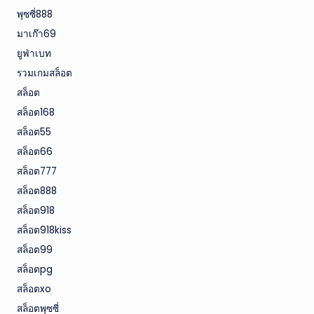
พุซซี่888
มาเก๊า69
ยูฟ่าเบท
รวมเกมสล็อต
สล็อต
สล็อต168
สล็อต55
สล็อต66
สล็อต777
สล็อต888
สล็อต918
สล็อต918kiss
สล็อต99
สล็อตpg
สล็อตxo
สล็อตพุซซี่