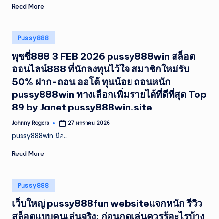
Read More
Posted
Pussy888
in
พุซซี่888 3 FEB 2026 pussy888win สล็อต
ออนไลน์888 ที่นักลงทุนไว้ใจ สมาชิกใหม่รับ
50% ฝาก-ถอน ออโต้ ทุนน้อย ถอนหนัก
pussy888win ทางเลือกเพิ่มรายได้ที่ดีที่สุด Top
89 by Janet pussy888win.site
Johnny Rogers
27 มกราคม 2026
Posted
by
pussy888win มือ…
Read More
Posted
Pussy888
in
เว็บใหญ่ pussy888fun websiteแจกหนัก รีวิว
สล็อตแบบคนเล่นจริง: ก่อนกดเล่นควรรู้อะไรบ้าง