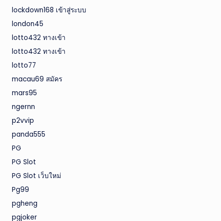
lockdown168 เข้าสู่ระบบ
london45
lotto432 ทางเข้า
lotto432 ทางเข้า
lotto77
macau69 สมัคร
mars95
ngernn
p2vvip
panda555
PG
PG Slot
PG Slot เว็บใหม่
Pg99
pgheng
pgjoker