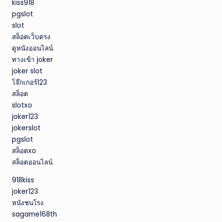
kiss918
pgslot
slot
สล็อตเว็บตรง
ดูหนังออนไลน์
ทางเข้า joker
joker slot
โจ๊กเกอร์123
สล็อต
slotxo
joker123
jokerslot
pgslot
สล็อตxo
สล็อตออนไลน์
918kiss
joker123
หนังชนโรง
sagame168th