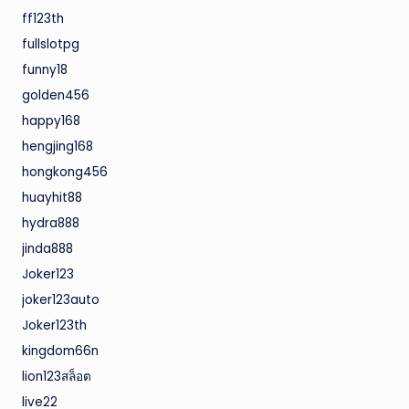
ff123th
fullslotpg
funny18
golden456
happy168
hengjing168
hongkong456
huayhit88
hydra888
jinda888
Joker123
joker123auto
Joker123th
kingdom66n
lion123สล็อต
live22