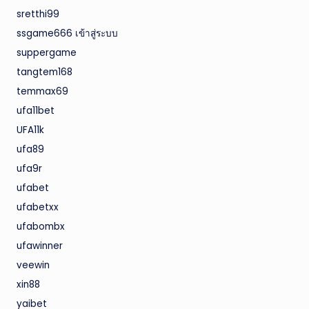
sretthi99
ssgame666 เข้าสู่ระบบ
suppergame
tangtem168
temmax69
ufa11bet
UFA11k
ufa89
ufa9r
ufabet
ufabetxx
ufabombx
ufawinner
veewin
xin88
yaibet