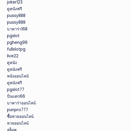
joker123
ดูหนังฟรี
pussy888
pussy888
บาคาร่า168
pgslot
pgheng99
fullslotpg
live22
ดูหนัง
ดูหนังฟรี
หนังออนไลน์
ดูหนังฟรี
pgslot77
ปั่นแตก66
บาคาร่าออนไลน์
punpro777
ซื้อหวยออนไลน์
หวยออนไลน์
สล็อต