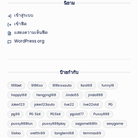
นิยาม
เข้าสู่ระบบ
เข้าฟีด
แสดงความเห็นฟีด
WordPress.org
ป้ายกำกับ
188bet
918Kiss
918kissauto
faro168
funny18
happy168
hengjing168
Jinda55
jinda888
Joker123
joker123auto
live22
live22slot
PG
pg99
PG Slot
PGSlot
pgslot77
Pussy888
pussy888fun
pussy888play
sagame168th
sexygame
Slotxo
sretthi99
tangtem168
temmax69