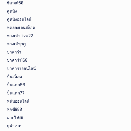
ซีเกมส์68
ดูหนัง
ดูหนังออนไลน์
ทดลองเล่นสล็อต
ทางเข้า live22
ทางเข้าpg
บาคาร่า
บาคาร่า168
บาคาร่าออนไลน์
ปั่นสล็อต
ปั่นแตก66
ปั่นแตก77
พนันออนไลน์
พุซซี่888
มาเก๊า69
ยูฟ่าเบท