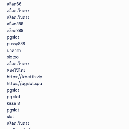
สล็อต66
สล็อตเว็บตรง
สล็อตเว็บตรง
สล็อต888
สล็อต888
pgslot
pussy888
บาคาร่า
slotxo
สล็อตเว็บตรง
หนังโป๊ไทย
https://1xbetth.vip
https://pgslot.spa
pgslot
pg slot
kiss918
pgslot
slot
สล็อตเว็บตรง