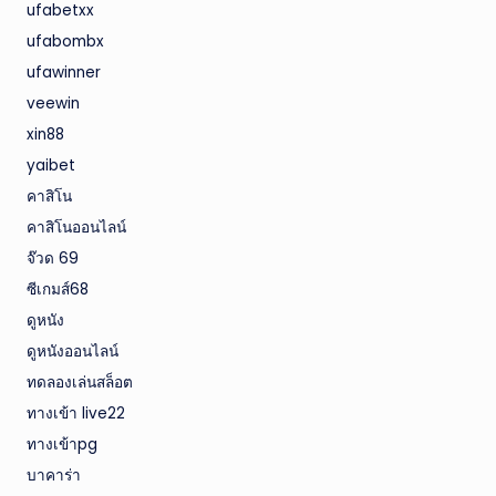
ufabetxx
ufabombx
ufawinner
veewin
xin88
yaibet
คาสิโน
คาสิโนออนไลน์
จ๊วด 69
ซีเกมส์68
ดูหนัง
ดูหนังออนไลน์
ทดลองเล่นสล็อต
ทางเข้า live22
ทางเข้าpg
บาคาร่า