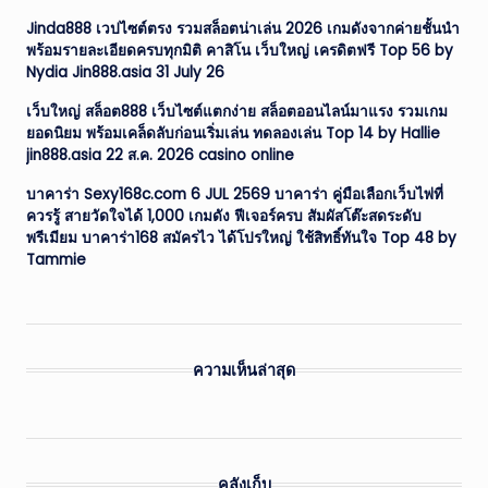
Jinda888 เวปไซต์ตรง รวมสล็อตน่าเล่น 2026 เกมดังจากค่ายชั้นนำ
พร้อมรายละเอียดครบทุกมิติ คาสิโน เว็บใหญ่ เครดิตฟรี Top 56 by
Nydia Jin888.asia 31 July 26
เว็บใหญ่ สล็อต888 เว็บไซต์แตกง่าย สล็อตออนไลน์มาแรง รวมเกม
ยอดนิยม พร้อมเคล็ดลับก่อนเริ่มเล่น ทดลองเล่น Top 14 by Hallie
jin888.asia 22 ส.ค. 2026 casino online
บาคาร่า Sexy168c.com 6 JUL 2569 บาคาร่า คู่มือเลือกเว็บไพ่ที่
ควรรู้ สายวัดใจได้ 1,000 เกมดัง ฟีเจอร์ครบ สัมผัสโต๊ะสดระดับ
พรีเมียม บาคาร่า168 สมัครไว ได้โปรใหญ่ ใช้สิทธิ์ทันใจ Top 48 by
Tammie
ความเห็นล่าสุด
คลังเก็บ