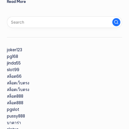
Read More
joker123
pg168
jinda55
slot99
สล็อต66
สล็อตเว็บตรง
สล็อตเว็บตรง
สล็อต888
สล็อต888
pgslot
pussy888
บาคาร่า