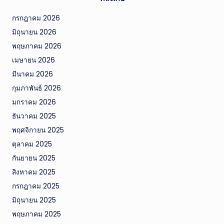
กรกฎาคม 2026
มิถุนายน 2026
พฤษภาคม 2026
เมษายน 2026
มีนาคม 2026
กุมภาพันธ์ 2026
มกราคม 2026
ธันวาคม 2025
พฤศจิกายน 2025
ตุลาคม 2025
กันยายน 2025
สิงหาคม 2025
กรกฎาคม 2025
มิถุนายน 2025
พฤษภาคม 2025