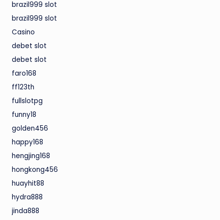
brazil999 slot
brazil999 slot
Casino
debet slot
debet slot
faro168
ff123th
fullslotpg
funny18
golden456
happy168
hengjing168
hongkong456
huayhit88
hydra888
jinda888