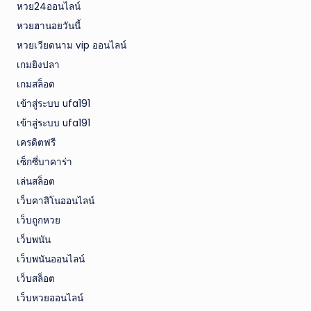
หวย24ออนไลน์
หวยฮานอยวันนี้
หวยเวียดนาม vip ออนไลน์
เกมยิงปลา
เกมสล็อต
เข้าสู่ระบบ ufa191
เข้าสู่ระบบ ufa191
เครดิตฟรี
เซ็กซี่บาคาร่า
เล่นสล็อต
เว็บคาสิโนออนไลน์
เว็บถูกหวย
เว็บพนัน
เว็บพนันออนไลน์
เว็บสล็อต
เว็บหวยออนไลน์