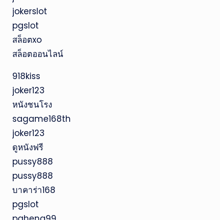
jokerslot
pgslot
สล็อตxo
สล็อตออนไลน์
918kiss
joker123
หนังชนโรง
sagame168th
joker123
ดูหนังฟรี
pussy888
pussy888
บาคาร่า168
pgslot
pgheng99