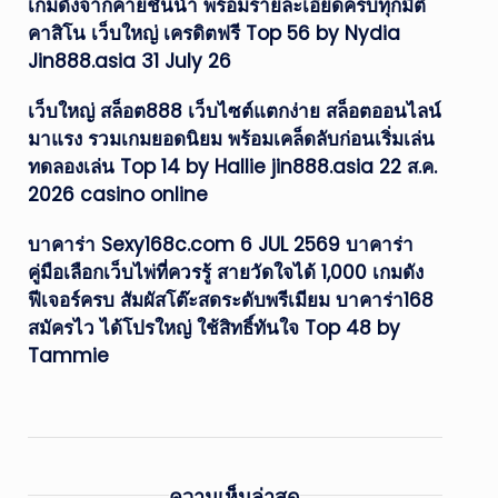
เกมดังจากค่ายชั้นนำ พร้อมรายละเอียดครบทุกมิติ
คาสิโน เว็บใหญ่ เครดิตฟรี Top 56 by Nydia
Jin888.asia 31 July 26
เว็บใหญ่ สล็อต888 เว็บไซต์แตกง่าย สล็อตออนไลน์
มาแรง รวมเกมยอดนิยม พร้อมเคล็ดลับก่อนเริ่มเล่น
ทดลองเล่น Top 14 by Hallie jin888.asia 22 ส.ค.
2026 casino online
บาคาร่า Sexy168c.com 6 JUL 2569 บาคาร่า
คู่มือเลือกเว็บไพ่ที่ควรรู้ สายวัดใจได้ 1,000 เกมดัง
ฟีเจอร์ครบ สัมผัสโต๊ะสดระดับพรีเมียม บาคาร่า168
สมัครไว ได้โปรใหญ่ ใช้สิทธิ์ทันใจ Top 48 by
Tammie
ความเห็นล่าสุด