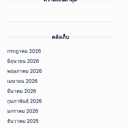
คลังเก็บ
กรกฎาคม 2026
มิถุนายน 2026
พฤษภาคม 2026
เมษายน 2026
มีนาคม 2026
กุมภาพันธ์ 2026
มกราคม 2026
ธันวาคม 2025