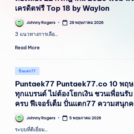
เครดิตฟรี Top 18 by Waylon
Johnny Rogers
29 พฤษภาคม 2026
Posted
by
3 แนวทางการเลือ…
Read More
Posted
ปั่นแตก77
in
Puntaek77 Puntaek77.co 10 พฤษภา
ทุกแบรนด์ ไม่ต้องโยกเงิน ชวนเพื่อนร
ครบ ฟีเจอร์เต็ม ปั่นแตก77 ความสนุกค
Johnny Rogers
5 พฤษภาคม 2026
Posted
by
ระบบที่ดีเยี่ยม…