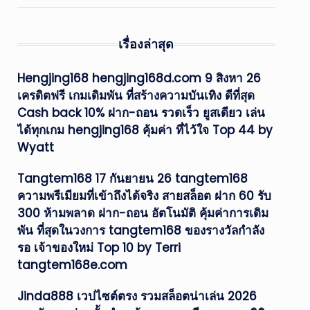
เรื่องล่าสุด
Hengjing168 hengjing168d.com 9 สิงหา 26
เครดิตฟรี เกมเดิมพัน ที่สร้างความบันเทิง ดีที่สุด
Cash back 10% ฝาก-ถอน รวดเร็ว ยูสเดียว เล่น
ได้ทุกเกม hengjing168 คุ้มค่า ที่ไว้ใจ Top 44 by
Wyatt
Tangtem168 17 กันยายน 26 tangtem168
ความพรีเมียมที่เข้าถึงได้จริง สายสล็อต ฝาก 60 รับ
300 ห้ามพลาด ฝาก-ถอน อัตโนมัติ คุ้มค่าการเดิม
พัน ที่สุดในวงการ tangtem168 ของรางวัลกำลัง
รอ เจ้าของใหม่ Top 10 by Terri
tangtem168e.com
Jinda888 เวปไซต์ตรง รวมสล็อตน่าเล่น 2026