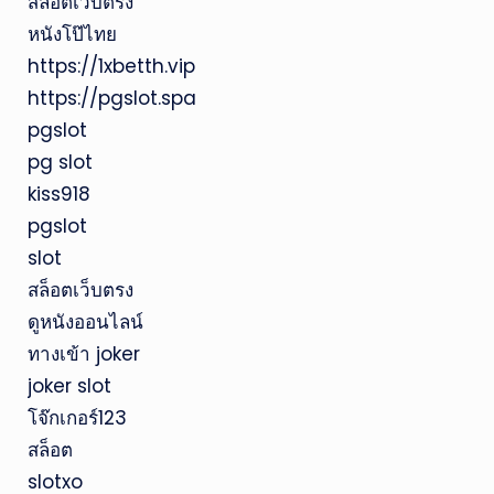
สล็อตเว็บตรง
หนังโป๊ไทย
https://1xbetth.vip
https://pgslot.spa
pgslot
pg slot
kiss918
pgslot
slot
สล็อตเว็บตรง
ดูหนังออนไลน์
ทางเข้า joker
joker slot
โจ๊กเกอร์123
สล็อต
slotxo