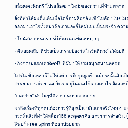
สล็อตเครดิตฟรี โปรสล็อตมาใหม่: ของหวานที่ห้ามพลาด
สิ่งที่ทำให้ผมตื่นเต้นเมื่อใดก็ตามล็อกอินเข้าไปคือ “โปรโ
ออกมาเอาใจทั้งสมาชิกเก่าและก็ใหม่แบบเป็นประจำ ความเยี่
• โบนัสฝากหนแรก: ที่ให้เครดิตเพิ่มแบบจุกๆ
• คืนยอดเสีย: ที่ช่วยเป็นเกราะป้องกันในวันที่ดวงไม่ค่อยดี
• กิจกรรมแจกเครดิตฟรี: ที่มีมาให้ร่วมสนุกสนานตลอด
โปรโมชั่นเหล่านี้ไม่ใช่แค่การดึงดูดลูกค้า แม้กระนั้นมันเ
ประสบการณ์ของผม ยิ่งเราอยู่ในเกมได้นานเท่าไร จังหวะที่โ
“แตกง่าย” คำสั้นๆที่มีความหมายมากมาย
มาถึงเรื่องที่ทุกคนต้องการรู้ที่สุดเป็น “มันแตกจริงไหม
กระนั้นสิ่งที่ทำให้สล็อต168 สะดุดตาคือ อัตราการจ่ายเงิน 
ฟีพบร์ Free Spins ที่ออกบ่อยมาก