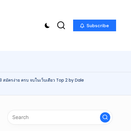
Subscribe
8 สมัครง่าย ครบ จบในเว็บเดียว Top 2 by Dale