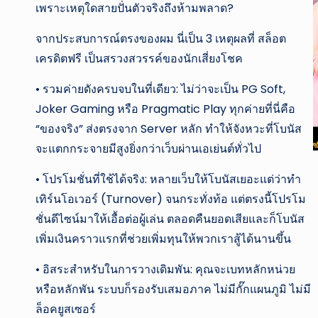
เพราะเหตุใดสายปั่นตัวจริงถึงห้ามพลาด?
จากประสบการณ์ตรงของผม นี่เป็น 3 เหตุผลที่ สล็อต
เครดิตฟรี เป็นสรวงสวรรค์ของนักเสี่ยงโชค
• รวมค่ายดังครบจบในที่เดียว: ไม่ว่าจะเป็น PG Soft,
Joker Gaming หรือ Pragmatic Play ทุกค่ายที่นี่คือ
“ของจริง” ส่งตรงจาก Server หลัก ทำให้จังหวะที่โบนัส
จะแตกกระจายมีสูงยิ่งกว่าเว็บผ่านเอเย่นต์ทั่วไป
• โปรโมชั่นที่ใช้ได้จริง: หลายเว็บให้โบนัสเยอะแต่ว่าทำ
เทิร์นโอเวอร์ (Turnover) จนกระทั่งท้อ แต่ตรงนี้โปรโม
ชั่นดีไซน์มาให้เอื้อต่อผู้เล่น ตลอดคืนยอดเสียและก็โบนัส
เพิ่มเงินคราวแรกที่ช่วยเพิ่มทุนให้พวกเราสู้ได้นานขึ้น
• อิสระสำหรับในการวางเดิมพัน: คุณจะเบทหลักหน่วย
หรือหลักพัน ระบบก็รองรับเสมอภาค ไม่มีกั๊กแผนภูมิ ไม่มี
ล็อคยูสเซอร์