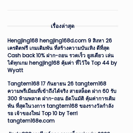
เรื่องล่าสุด
Hengjing168 hengjing168d.com 9 สิงหา 26
เครดิตฟรี เกมเดิมพัน ที่สร้างความบันเทิง ดีที่สุด
Cash back 10% ฝาก-ถอน รวดเร็ว ยูสเดียว เล่น
ได้ทุกเกม hengjing168 คุ้มค่า ที่ไว้ใจ Top 44 by
Wyatt
Tangtem168 17 กันยายน 26 tangtem168
ความพรีเมียมที่เข้าถึงได้จริง สายสล็อต ฝาก 60 รับ
300 ห้ามพลาด ฝาก-ถอน อัตโนมัติ คุ้มค่าการเดิม
พัน ที่สุดในวงการ tangtem168 ของรางวัลกำลัง
รอ เจ้าของใหม่ Top 10 by Terri
tangtem168e.com