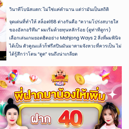
วินาทีโบนัสแตก: ไม่ใช่แค่ตำนาน แต่ว่ามันเป็นสถิติ
จุดเด่นที่ทำให้ สล็อต168 ต่างกันคือ “ความโปร่งสบายใส
ของอัลกอริทึม” ผมเริ่มด้วยทุนหลักร้อย (ดูท่าทีดูกร)
เลือกเล่นเกมยอดฮิตอย่าง Mahjong Ways 2 สิ่งที่ผมพินิจ
ได้เป็น ตัวคูณแล้วก็ฟรีสปินมันมาตามจังหวะที่ควรเป็น ไม่
ได้รู้สึกว่าโดน “ดูด” จนถึงน่าเกลียด