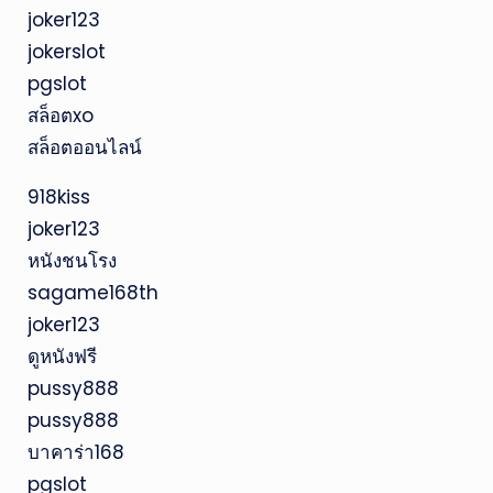
joker123
jokerslot
pgslot
สล็อตxo
สล็อตออนไลน์
918kiss
joker123
หนังชนโรง
sagame168th
joker123
ดูหนังฟรี
pussy888
pussy888
บาคาร่า168
pgslot