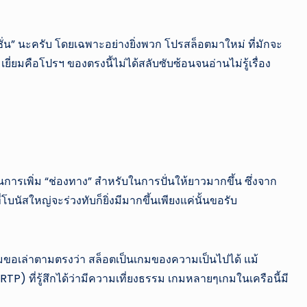
มชั่น” นะครับ โดยเฉพาะอย่างยิ่งพวก โปรสล็อตมาใหม่ ที่มักจะ
ยมคือโปรฯ ของตรงนี้ไม่ได้สลับซับซ้อนจนอ่านไม่รู้เรื่อง
ป็นการเพิ่ม “ช่องทาง” สำหรับในการปั่นให้ยาวมากขึ้น ซึ่งจาก
บนัสใหญ่จะร่วงทับก็ยิ่งมีมากขึ้นเพียงแค่นั้นขอรับ
?” ผมขอเล่าตามตรงว่า สล็อตเป็นเกมของความเป็นไปได้ แม้
(RTP) ที่รู้สึกได้ว่ามีความเที่ยงธรรม เกมหลายๆเกมในเครือนี้มี