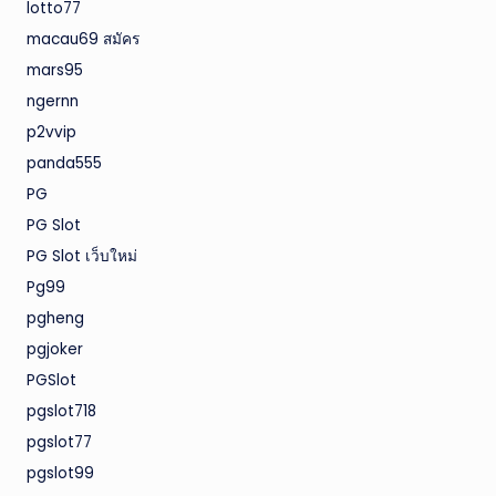
lotto77
macau69 สมัคร
mars95
ngernn
p2vvip
panda555
PG
PG Slot
PG Slot เว็บใหม่
Pg99
pgheng
pgjoker
PGSlot
pgslot718
pgslot77
pgslot99