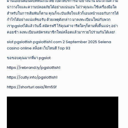
ผ่านเอเย่นต์อันดับที่หนึ่งในไทย เปิดให้บริการมาอย่างนาน มั่นใจในความ
น่าวางใจและความปลอดภัยได้อย่างแน่นอน ไม่ว่าคุณจะใช้เครื่องมือใด
สำหรับในการเดิมพันก็ตาม คุณก็จะบันเทิงใจแล้วก็เอนหน้าจอยกับการได้
กำไรได้อย่างแน่แท้ขอรับ ด้วยเหตุดังกล่าว มาลงทะเบียนใหม่กับพวก
เราpgslotได้แล้ววันนี้ สมัครฟรี ไร้คุณค่าจารีตใดๆก็ตามทั้งสิ้นแน่ๆ อย่า
คอยช้า ลงทะเบียนสมัครสมาชิกใหม่สล็อตแล้วมารวยไปร่วมกันได้เลย!
slot pgslotfish pgslotfish1.com 2 September 2025 Selena
casino online สล็อต เว็บไหนดี Top 93
ขอขอบคุณมากที่มา
pgslot
https://rebrand.ly/pgslotfish1
https://cutly.info/pgslotfish1
https://shorturl.asia/Rm5Sf