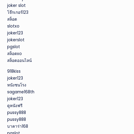
joker slot
โจ๊กเกอร์123
สล็อต
slotxo
joker123
jokerslot
pgslot
สล็อตxo
สล็อตออนไลน์
918kiss
joker123
หนังชนโรง
sagame168th
joker123
ดูหนังฟรี
pussy888
pussy888
บาคาร่า168
pgslot