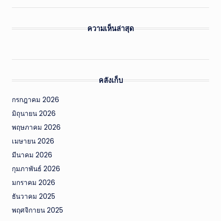
ความเห็นล่าสุด
คลังเก็บ
กรกฎาคม 2026
มิถุนายน 2026
พฤษภาคม 2026
เมษายน 2026
มีนาคม 2026
กุมภาพันธ์ 2026
มกราคม 2026
ธันวาคม 2025
พฤศจิกายน 2025