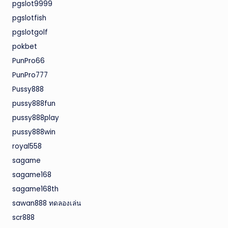
pgslot9999
pgslotfish
pgslotgolf
pokbet
PunPro66
PunPro777
Pussy888
pussy888fun
pussy888play
pussy888win
royal558
sagame
sagame168
sagame168th
sawan888 ทดลองเล่น
scr888