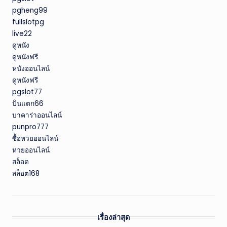
pgheng99
fullslotpg
live22
ดูหนัง
ดูหนังฟรี
หนังออนไลน์
ดูหนังฟรี
pgslot77
ปั่นแตก66
บาคาร่าออนไลน์
punpro777
ซื้อหวยออนไลน์
หวยออนไลน์
สล็อต
สล็อต168
เรื่องล่าสุด