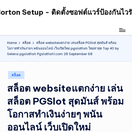
orton Setup - ติดตั้งซอฟต์แวร์ป้องกันไวร
Skip
to
content
Home
สล็อต
สล็อต websiteแตกง่าย เล่นสล็อต PGSlot สุดมันส์ พร้อม
โอกาสทำเงินง่ายๆ พนันออนไลน์ เว็บเปิดใหม่ pgslotfish ใหม่ล่าสุด Top 40 by
Selena pgslotfish Pgslotfish1.com 28 September 68
Posted
สล็อต
in
สล็อต websiteแตกง่าย เล่น
สล็อต PGSlot สุดมันส์ พร้อม
โอกาสทำเงินง่ายๆ พนัน
ออนไลน์ เว็บเปิดใหม่